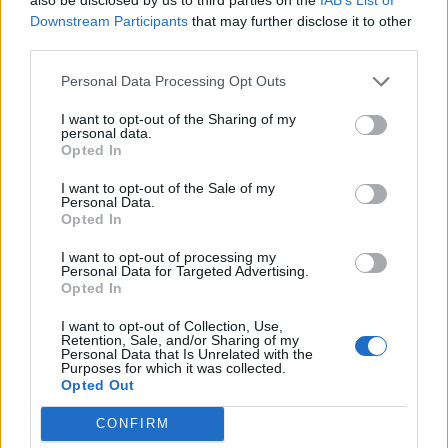
*Mushu*
9 Februar 2023
Antworten:
7
Downstream Participants
that may further disclose it to other
third parties.
Wie der Muffel fröhlich wurde
FAQ
**ScarlettO`Hara**
22 Dezember 2022
Antworten:
7
Personal Data Processing Opt Outs
Große Verfolgungsjagd IX
FAQ
**ScarlettO`Hara**
I want to opt-out of the Sharing of my
personal data.
24 März 2022
Antworten:
7
Opted In
{Event} Renzos Jahrmarkt
FAQ
SvenBömwöllen
I want to opt-out of the Sale of my
4 Januar 2022
Antworten:
7
Personal Data.
Das Beste aus 2021
Event
Opted In
*Mushu*
28 Dezember 2021
Antworten:
7
I want to opt-out of processing my
{Event} Renzos Jahrmarkt - August 2021
Personal Data for Targeted Advertising.
FAQ
Opted In
SvenBömwöllen
23 August 2021
Antworten:
7
I want to opt-out of Collection, Use,
{Event} Pizza-Party
FAQ
Retention, Sale, and/or Sharing of my
Pfefferminz_Patty
Personal Data that Is Unrelated with the
10 Juni 2021
Antworten:
7
Purposes for which it was collected.
{Event} Farbohrhasen
Opted Out
FAQ
Pfefferminz_Patty
30 März 2021
Antworten:
7
CONFIRM
Große Verfolgungsjagd VI
FAQ