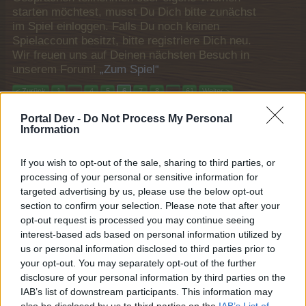
starten möchtest, musst Du Dich bitte zunächst
im Spiel einloggen. Falls Du noch keinen
Spielaccount besitzt, bitte registriere Dich neu.
Wir freuen uns auf Deinen nächsten Besuch in
unserem Forum!
„Zum Spiel“
< Zurück
1
←
4
5
6
7
8
→
61
Weiter >
Portal Dev -
Do Not Process My Personal
Titel
Letzter Beitrag
Information
Pasch Royal IX
FAQ
*Tabaluga*
If you wish to opt-out of the sale, sharing to third parties, or
21 September 2023
Antworten:
7
processing of your personal or sensitive information for
Inselfarmarbeit für Anfänger
FAQ
targeted advertising by us, please use the below opt-out
**ScarlettO`Hara**
26 Juli 2023
Antworten:
7
section to confirm your selection. Please note that after your
Sommerspiele I bis III
FAQ
opt-out request is processed you may continue seeing
*Mushu*
interest-based ads based on personal information utilized by
30 Juni 2023
Antworten:
7
us or personal information disclosed to third parties prior to
Farmerama auf Sendung
FAQ
your opt-out. You may separately opt-out of the further
**ScarlettO`Hara**
disclosure of your personal information by third parties on the
28 Juni 2023
Antworten:
7
IAB’s list of downstream participants. This information may
Valentinstag-Retro-Giver-Items
FAQ
also be disclosed by us to third parties on the
IAB’s List of