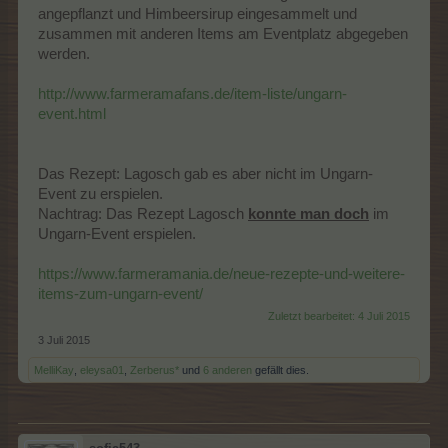
angepflanzt und Himbeersirup eingesammelt und
zusammen mit anderen Items am Eventplatz abgegeben
werden.
http://www.farmeramafans.de/item-liste/ungarn-
event.html
Das Rezept: Lagosch gab es aber nicht im Ungarn-
Event zu erspielen.
Nachtrag: Das Rezept Lagosch
konnte man doch
im
Ungarn-Event erspielen.
https://www.farmeramania.de/neue-rezepte-und-weitere-
items-zum-ungarn-event/
Zuletzt bearbeitet:
4 Juli 2015
3 Juli 2015
MelliKay
,
eleysa01
,
Zerberus*
und
6 anderen
gefällt dies.