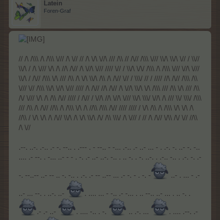
Latein
Foren-Graf
// /\ /\\\ /\ /\\\ \/// /\ \// // /\ \/\ \//\ /// /\\ // /\// /\\\ \/// \\/\ \\/\ \// / \\//
\\/\ / /\ \/// \/\ /\ //\ /\// /\ \//\ \/// //// \// / \\/\ \/\/ /\\\ /\ /\\\ \/// \//\ \///
\\/\ / /\// /\\\ \/\ /// /\\ /\ \/\ \\/\ /\\ /\ /\// \// / \\\/ // / //// //\ /\// /\\\ /\\
\/// \// /\\\ \\/\ \//\ \/// //// /\ /\// //\ /\// /\ \//\ \\/\ \/\ /\\\ /// /\\ \/\ /// /\\
/\/ \/// \/\ /\ /\\ /\// //// / /\// / \//\ //\ \//\ \/// \\/\ \\\/ \//\ /\ /// \\/ \\\/ /\\\
/// /\\ /\ /\// //\\ /\ /\\\ \/\ /\ //\\ /\\\ /\// //// //// / \/\ /\\ /\ /\\\ \/\ \/\ /\
//\\ / \/\ \/\ /\ /\// \\/\ /\ \/\ \\/\ /\/ /\\ \\\/ /\ \/// / // /\ /\// \/\\ /\/ \// //\\
/\ \//
.--. ..-. .-.. .- -. --.. . .--- . - --.. - -... .-.. .- ..- ... - . .-. -. ..- -. -..
.... .- --. . -... ..- - - . -. .- ..- ..-. -.. . .. -. . -. ..-. . .-.. -.. . .-. -. .-
-. --..-- ..- -- .. -. -.. . .-. .- -- ..-- ... .- -. - . -. -
..- . ... - .-
..- ... --. . ..-. ..-
. .... ... - -.. .- -... . .. --.. ..- ... . .. -. .
.- .- ..-
. .... -.. . -.
.. .-. ...
. .... .--. .-