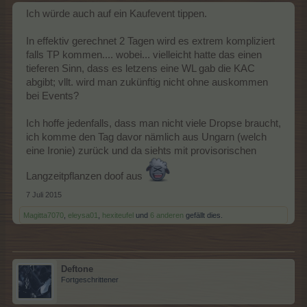
Ich würde auch auf ein Kaufevent tippen.
In effektiv gerechnet 2 Tagen wird es extrem kompliziert
falls TP kommen.... wobei... vielleicht hatte das einen
tieferen Sinn, dass es letzens eine WL gab die KAC
abgibt; vllt. wird man zukünftig nicht ohne auskommen
bei Events?
Ich hoffe jedenfalls, dass man nicht viele Dropse braucht,
ich komme den Tag davor nämlich aus Ungarn (welch
eine Ironie) zurück und da siehts mit provisorischen
Langzeitpflanzen doof aus
7 Juli 2015
Magitta7070
,
eleysa01
,
hexiteufel
und
6 anderen
gefällt dies.
Deftone
Fortgeschrittener