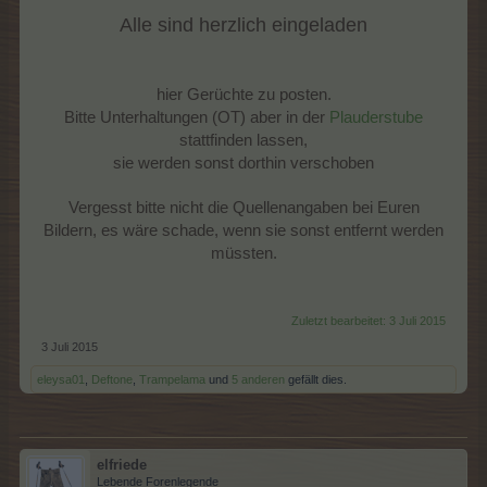
Alle sind herzlich eingeladen
hier Gerüchte zu posten.
Bitte Unterhaltungen (OT) aber in der
Plauderstube
stattfinden lassen,
sie werden sonst dorthin verschoben
Vergesst bitte nicht die Quellenangaben bei Euren
Bildern, es wäre schade, wenn sie sonst entfernt werden
müssten.
Zuletzt bearbeitet:
3 Juli 2015
3 Juli 2015
eleysa01
,
Deftone
,
Trampelama
und
5 anderen
gefällt dies.
elfriede
Lebende Forenlegende