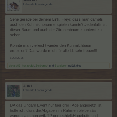
sofia543
Lebende Forenlegende
Sehe gerade bei deinem Link, Freyr, dass man damals
auch den Kuhmilchbaum erspielen konnte? Jedenfalls ist
dieser Baum und auch der Zitronenbaum zuunterst zu
sehen.
Könnte man vielleicht wieder den Kuhmilchbaum
erspielen? Das wurde mich für alle LL sehr freuen!!!
3 Juli 2015
eleysa01
,
hexiteufel
,
Zerberus*
und
6 anderen
gefällt dies.
AUK1
Lebende Forenlegende
DA das Ungarn EVent nur fuer drei TAge angesetzt ist,
hoffe ich, dass die Abgaben im Rahmen bleiben.Es
wurden ja schon evtl. TP geruechtelt:Hagebutte und