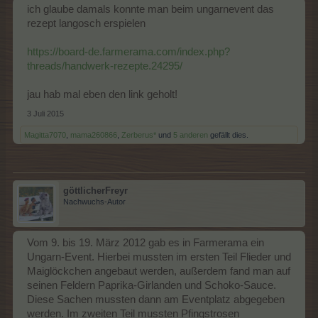
ich glaube damals konnte man beim ungarnevent das
rezept langosch erspielen
https://board-de.farmerama.com/index.php?
threads/handwerk-rezepte.24295/
jau hab mal eben den link geholt!
3 Juli 2015
Magitta7070
,
mama260866
,
Zerberus*
und
5 anderen
gefällt dies.
göttlicherFreyr
Nachwuchs-Autor
Vom 9. bis 19. März 2012 gab es in Farmerama ein
Ungarn-Event. Hierbei mussten im ersten Teil Flieder und
Maiglöckchen angebaut werden, außerdem fand man auf
seinen Feldern Paprika-Girlanden und Schoko-Sauce.
Diese Sachen mussten dann am Eventplatz abgegeben
werden. Im zweiten Teil mussten Pfingstrosen