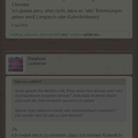
Clematis
Ich glaube pers. eher nicht, dass es "alte" Belohnungen
geben wird( Langosch oder Kuhmilchbaum)
3 Juli 2015
MelliKay
,
eleysa01
,
mama260866
und
7 anderen
gefällt dies.
Tisiphoni
Laufenlerner
Zitat von sofia543:
↑
Sehe gerade bei deinem Link, Freyr, dass man damals auch den
Kuhmilchbaum erspielen konnte? Jedenfalls ist dieser Baum
und auch der Zitronenbaum zuunterst zu sehen.
Könnte man vielleicht wieder den Kuhmilchbaum erspielen?
Das wurde mich für alle LL sehr freuen!!!
Ja,
ich meine mich zu erinnern, dass ich meinen Kuhmilch-