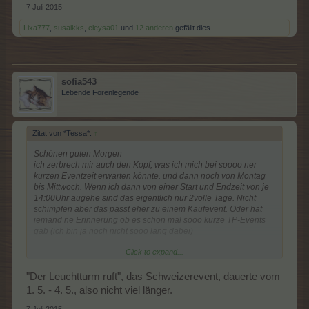
7 Juli 2015
Lixa777
,
susaikks
,
eleysa01
und
12 anderen
gefällt dies.
sofia543
Lebende Forenlegende
Zitat von *Tessa*:
↑
Schönen guten Morgen
ich zerbrech mir auch den Kopf, was ich mich bei soooo ner
kurzen Eventzeit erwarten könnte. und dann noch von Montag
bis Mittwoch. Wenn ich dann von einer Start und Endzeit von je
14:00Uhr augehe sind das eigentlich nur 2volle Tage. Nicht
schimpfen aber das passt eher zu einem Kaufevent. Oder hat
jemand ne Erinnerung ob es schon mal sooo kurze TP-Events
gab (ich bin ja noch nicht sooo lang dabei)
Click to expand...
LG
"Der Leuchtturm ruft", das Schweizerevent, dauerte vom
1. 5. - 4. 5., also nicht viel länger.
7 Juli 2015