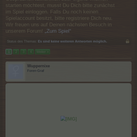
starten möchtest, musst Du Dich bitte zunächst
im Spiel einloggen. Falls Du noch keinen
Spielaccount besitzt, bitte registriere Dich neu.
Wir freuen uns auf Deinen nächsten Besuch in
unserem Forum!
„Zum Spiel“
Status des Themas:
Es sind keine weiteren Antworten möglich.
1
2
3
4
Weiter >
Wuppernixe
Foren-Graf