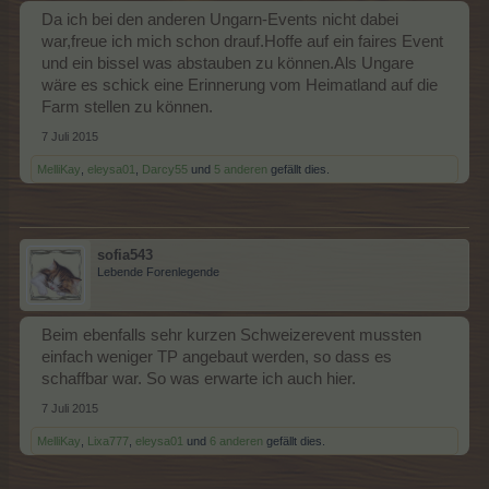
Da ich bei den anderen Ungarn-Events nicht dabei
war,freue ich mich schon drauf.Hoffe auf ein faires Event
und ein bissel was abstauben zu können.Als Ungare
wäre es schick eine Erinnerung vom Heimatland auf die
Farm stellen zu können.
7 Juli 2015
MelliKay
,
eleysa01
,
Darcy55
und
5 anderen
gefällt dies.
sofia543
Lebende Forenlegende
Beim ebenfalls sehr kurzen Schweizerevent mussten
einfach weniger TP angebaut werden, so dass es
schaffbar war. So was erwarte ich auch hier.
7 Juli 2015
MelliKay
,
Lixa777
,
eleysa01
und
6 anderen
gefällt dies.