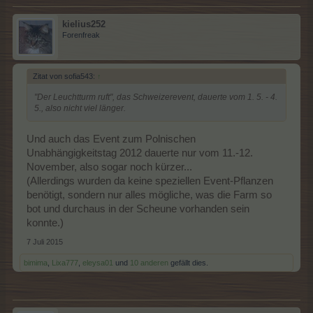
kielius252
Forenfreak
Zitat von sofia543:
↑
"Der Leuchtturm ruft", das Schweizerevent, dauerte vom 1. 5. - 4.
5., also nicht viel länger.
Und auch das Event zum Polnischen
Unabhängigkeitstag 2012 dauerte nur vom 11.-12.
November, also sogar noch kürzer...
(Allerdings wurden da keine speziellen Event-Pflanzen
benötigt, sondern nur alles mögliche, was die Farm so
bot und durchaus in der Scheune vorhanden sein
konnte.)
7 Juli 2015
bimima
,
Lixa777
,
eleysa01
und
10 anderen
gefällt dies.