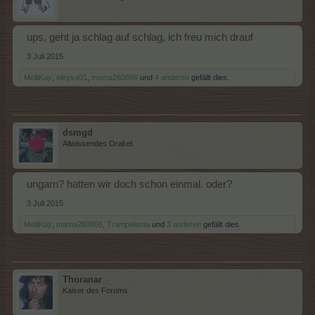
ups, geht ja schlag auf schlag, ich freu mich drauf
3 Juli 2015
MelliKay
,
eleysa01
,
mama260866
und
4 anderen
gefällt dies.
dsmgd
Allwissendes Orakel
ungarn? hatten wir doch schon einmal. oder?
3 Juli 2015
MelliKay
,
mama260866
,
Trampelama
und
3 anderen
gefällt dies.
Thoranar
Kaiser des Forums