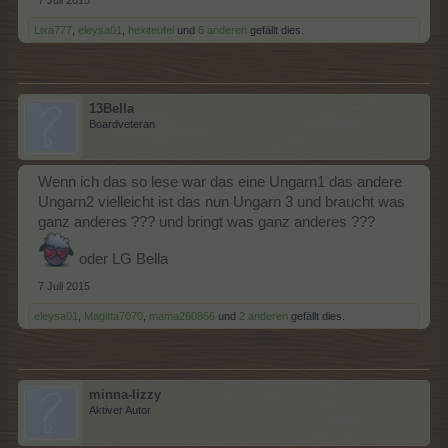
Lixa777
,
eleysa01
,
hexiteufel
und
6 anderen
gefällt dies.
13Bella
Boardveteran
Wenn ich das so lese war das eine Ungarn1 das andere
Ungarn2 vielleicht ist das nun Ungarn 3 und braucht was
ganz anderes ??? und bringt was ganz anderes ???
oder LG Bella
7 Juli 2015
eleysa01
,
Magitta7070
,
mama260866
und
2 anderen
gefällt dies.
minna-lizzy
Aktiver Autor