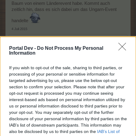
Baum von einem Länderevent habe. Kommt auch
zeitlich hin, dass es sich dabei um das Ungarn-Event
handelte
4 Juli 2015
eleysa01
und
Zerberus*
gefällt dies.
Portal Dev -
Do Not Process My Personal
Information
Latein
Foren-Graf
If you wish to opt-out of the sale, sharing to third parties, or
processing of your personal or sensitive information for
targeted advertising by us, please use the below opt-out
Ich hol mal die Begriffe aus Weilandis Suchrätsel hierher
section to confirm your selection. Please note that after your
opt-out request is processed you may continue seeing
interest-based ads based on personal information utilized by
us or personal information disclosed to third parties prior to
Eventpflanzen: Clematis/Hagebutte
your opt-out. You may separately opt-out of the further
Drop: Cascabelchili
disclosure of your personal information by third parties on the
Items (Namen ändern sich sicher noch etwas): Heiße-
IAB’s list of downstream participants. This information may
Quelle, Blumenfahne, Feuerschlag, Jacuzzi
also be disclosed by us to third parties on the
IAB’s List of
Eventkörbe