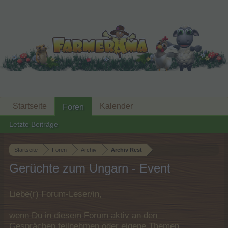
Startseite
Kalender
Foren
Letzte Beiträge
Startseite
Foren
Archiv
Archiv Rest
Gerüchte zum Ungarn - Event
Liebe(r) Forum-Leser/in,
wenn Du in diesem Forum aktiv an den
Gesprächen teilnehmen oder eigene Themen