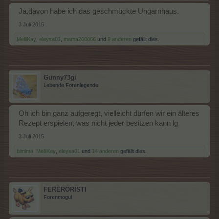
Ja,davon habe ich das geschmückte Ungarnhaus.
3 Juli 2015
MelliKay
,
eleysa01
,
mama260866
und
9 anderen
gefällt dies.
Gunny73gi
Lebende Forenlegende
Oh ich bin ganz aufgeregt, vielleicht dürfen wir ein älteres
Rezept erspielen, was nicht jeder besitzen kann lg
3 Juli 2015
bimima
,
MelliKay
,
eleysa01
und
14 anderen
gefällt dies.
FERERORISTI
Forenmogul