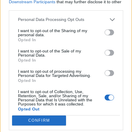
Downstream Participants
that may further disclose it to other
ZUM SUCHSEL
third parties.
Zuletzt bearbeitet:
6 Juli 2015
Personal Data Processing Opt Outs
6 Juli 2015
I want to opt-out of the Sharing of my
Lixa777
,
eleysa01
,
Darcy55
und
8 anderen
gefällt dies.
personal data.
Opted In
I want to opt-out of the Sale of my
*Tessa*
Personal Data.
Lebende Forenlegende
Opted In
I want to opt-out of processing my
Schönen guten Morgen
Personal Data for Targeted Advertising.
Opted In
ich zerbrech mir auch den Kopf, was mich bei soooo ner
kurzen Eventzeit erwarten könnte. und dann noch von
I want to opt-out of Collection, Use,
Montag bis Mittwoch. Wenn ich dann von einer Start und
Retention, Sale, and/or Sharing of my
Endzeit von je 14:00Uhr augehe sind das eigentlich nur
Personal Data that Is Unrelated with the
Purposes for which it was collected.
2volle Tage. Nicht schimpfen aber das passt eher zu
Opted Out
einem Kaufevent. Oder hat jemand ne Erinnerung ob es
schon mal sooo kurze TP-Events gab (ich bin ja noch
CONFIRM
nicht sooo lang dabei)