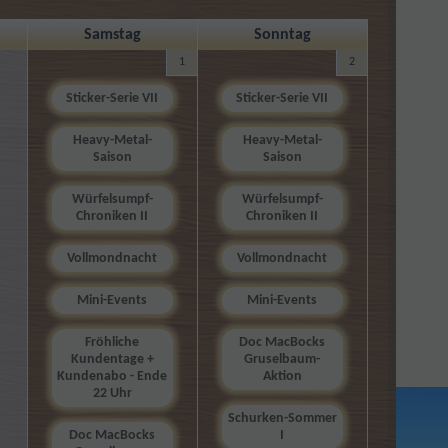
Samstag
Sonntag
1
2
Sticker-Serie VII
Sticker-Serie VII
Heavy-Metal-
Heavy-Metal-
Saison
Saison
Würfelsumpf-
Würfelsumpf-
Chroniken II
Chroniken II
Vollmondnacht
Vollmondnacht
Mini-Events
Mini-Events
Fröhliche
Doc MacBocks
Kundentage +
Gruselbaum-
Kundenabo - Ende
Aktion
22 Uhr
Schurken-Sommer
Doc MacBocks
I