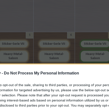
5
6
Sticker-Serie VII
Sticker-Serie VII
Sticker-Serie VII
Heavy-Metal-
Heavy-Metal-
Heavy-Metal-
Saison
Saison
Saison
Würfelsumpf-
Mini-Events
Mini-Events -
Chroniken II -
Ende 11 Uhr
v -
Do Not Process My Personal Information
Ende 22 Uhr
Mini-Events - Start
13 Uhr
Mini-Events
to opt-out of the sale, sharing to third parties, or processing of your per
Vollmondnacht -
formation for targeted advertising by us, please use the below opt-out s
Ende 22 Uhr
Ein Sternenmeer -
Ein Sternenmeer
r selection. Please note that after your opt-out request is processed y
Start 14 Uhr
eing interest-based ads based on personal information utilized by us or
Mini-Events
Angebotsrausch
disclosed to third parties prior to your opt-out. You may separately opt-
Wolkenreihenplan
August 2026 -