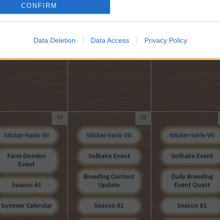
CONFIRM
Data Deletion
Data Access
Privacy Policy
19
20
Sticker-Serie VII
Sticker-Serie VII
Sticker-Serie VII
Farm Domino
Solitaire Event
Solitaire Event
Event
Breeding Content
Daily Breeding
Season 61
Update
Event Quest
Summer Calendar
Season 61
Season 61