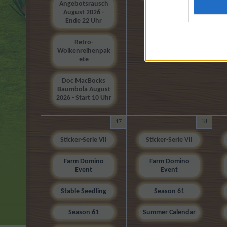
Angebotsrausch
August 2026 -
Ende 22 Uhr
Retro-
Wolkenreihenpak
ete
Doc MacBocks
Baumbola August
2026 - Start 10 Uhr
17
18
Sticker-Serie VII
Sticker-Serie VII
Farm Domino
Farm Domino
Event
Event
Stable Seedling
Season 61
Season 61
Summer Calendar