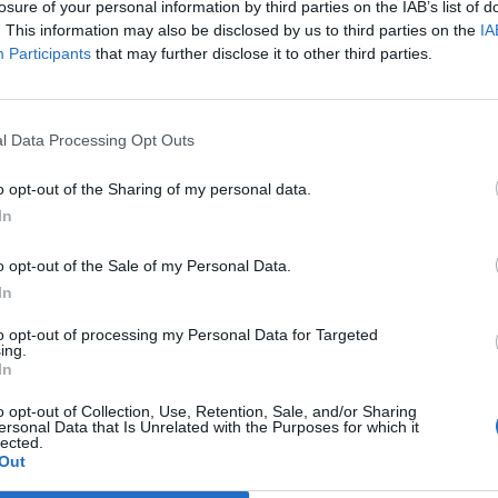
losure of your personal information by third parties on the IAB’s list of
{Event} Der
er - Ab 14 Uhr
Start 10 Uhr
. This information may also be disclosed by us to third parties on the
IA
Obsthändler -
Ende 22 Uhr
Participants
that may further disclose it to other third parties.
12
13
l Data Processing Opt Outs
Sticker-Serie VII
Sticker-Serie VII
Sticker-Serie VII
o opt-out of the Sharing of my personal data.
In
Pick your Tree
Farm Domino
Farm Domino
Event
Event
Mini-Events -
o opt-out of the Sale of my Personal Data.
Ende 22 Uhr
Pick your Tree
Stable Seedling
In
Ein Sternenmeer -
Season 61
Season 61
to opt-out of processing my Personal Data for Targeted
Ende 22 Uhr
ing.
In
Summer Calendar
Summer Calendar
Doc MacBocks
o opt-out of Collection, Use, Retention, Sale, and/or Sharing
Baumbola August
Doc MacBocks
ersonal Data that Is Unrelated with the Purposes for which it
2026
Baumbola August
lected.
2026 - Ende 22 Uhr
Out