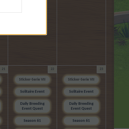
21
22
23
Sticker-Serie VII
Sticker-Serie VII
Solitaire Event
Solitaire Event
Daily Breeding
Daily Breeding
Event Quest
Event Quest
Season 61
Season 61