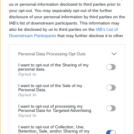
Technische Fragen
us or personal information disclosed to third parties prior to
Themen:
78
Beiträge:
7.262
your opt-out. You may separately opt-out of the further
Heute um 18:25
disclosure of your personal information by third parties on the
IAB’s list of downstream participants. This information may
Fragen zum Spieleinstieg
also be disclosed by us to third parties on the
IAB’s List of
Themen:
82
Beiträge:
434
Downstream Participants
that may further disclose it to other
25 Juli 2026
third parties.
Fragen zu den Alpen
Personal Data Processing Opt Outs
Themen:
277
Beiträge:
1.743
Gestern um 08:19
I want to opt-out of the Sharing of my
personal data.
Opted In
Die Spieler und das Spiel
I want to opt-out of the Sale of my
Personal Data.
Opted In
Nachbarn und Bewertungen
Themen:
6
Beiträge:
4.179
I want to opt-out of processing my
Heute um 18:02
Personal Data for Targeted Advertising.
Opted In
Wettbewerbe / Gewinnspiele
Themen:
5
Beiträge:
3.229
I want to opt-out of Collection, Use,
Mittwoch um 10:54
Retention, Sale, and/or Sharing of my