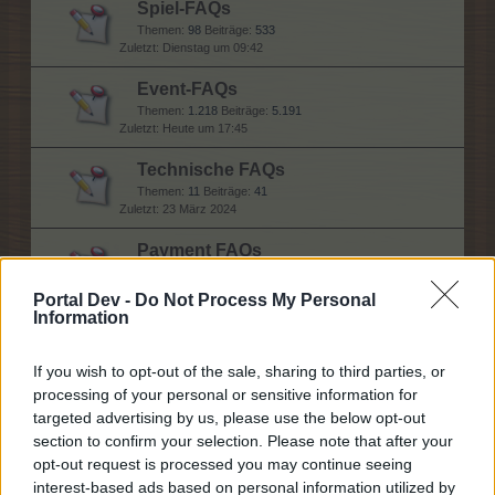
Spiel-FAQs
Themen:
98
Beiträge:
533
Dienstag um 09:42
Event-FAQs
Themen:
1.218
Beiträge:
5.191
Heute um 17:45
Technische FAQs
Themen:
11
Beiträge:
41
23 März 2024
Payment FAQs
Themen:
18
Beiträge:
95
28 Juli 2026
Portal Dev -
Do Not Process My Personal
Information
Hilfe
If you wish to opt-out of the sale, sharing to third parties, or
processing of your personal or sensitive information for
targeted advertising by us, please use the below opt-out
Allgemeine Fragen
section to confirm your selection. Please note that after your
Themen:
150
Beiträge:
4.796
opt-out request is processed you may continue seeing
Vor einer Minute
interest-based ads based on personal information utilized by