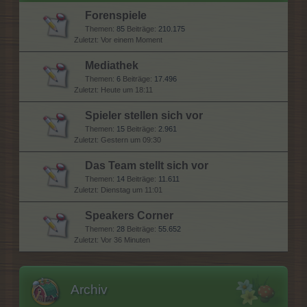
Forenspiele
Themen:
85
Beiträge:
210.175
Vor einem Moment
Mediathek
Themen:
6
Beiträge:
17.496
Heute um 18:11
Spieler stellen sich vor
Themen:
15
Beiträge:
2.961
Gestern um 09:30
Das Team stellt sich vor
Themen:
14
Beiträge:
11.611
Dienstag um 11:01
Speakers Corner
Themen:
28
Beiträge:
55.652
Vor 36 Minuten
Archiv