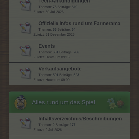
Tech-Ankündigungen
Themen:
73
Beiträge:
349
30 Juli 2026
Offizielle Infos rund um Farmerama
Themen:
55
Beiträge:
64
31 Dezember 2025
Events
Themen:
631
Beiträge:
706
Heute um 09:15
Verkaufsangebote
Themen:
501
Beiträge:
523
Heute um 09:00
Alles rund um das Spiel
Inhaltsverzeichnis/Beschreibungen
Themen:
2
Beiträge:
177
2 Juli 2026