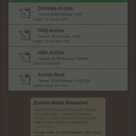
Zentrale-Archiv
Themen:
6.645
Beiträge:
8.607
23 Januar 2025
FAQ-Archiv
Themen:
412
Beiträge:
3.090
28 Oktober 2025
Hilfe-Archiv
Themen:
62.293
Beiträge:
809.465
9 Juli 2026
Archiv Rest
Themen:
9.354
Beiträge:
5.432.219
Heute um 07:26
Zurzeit aktive Besucher
Tiger19581
,
Micky1960
,
hasi1965
,
SirBalu
,
reiny
,
Marcello51
,
sodaclub
,
Fortythree
,
Dakota
,
DJ_Yoshi
,
MaraSch12.34
,
holgi36
,
rstille
,
Löwenzahn758
,
Pippilotta1956
...
und 5 mehr
Gerade online: 16.769 (Mitglieder: 130, Gäste: