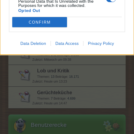
Personal Data that Is Unrelated with the
Erfahrungsaustausch
Purposes for which it was collected.
Opted Out
Themen:
17
Beiträge:
7.298
Heute um 12:51
CONFIRM
Diskussionsrunde
Themen:
29
Beiträge:
51.418
Heute um 18:21
Data Deletion
Data Access
Privacy Policy
Update- und Ideensammlung
Themen:
142
Beiträge:
3.295
Mittwoch um 09:38
Lob und Kritik
Themen:
13
Beiträge:
16.171
Heute um 13:23
Gerüchteküche
Themen:
7
Beiträge:
4.699
Heute um 14:47
Benutzerecke