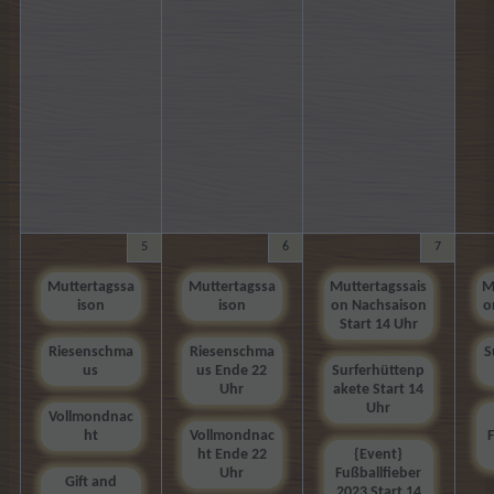
5
6
7
Muttertagssa
Muttertagssa
Muttertagssais
M
ison
ison
on Nachsaison
o
Start 14 Uhr
Riesenschma
Riesenschma
S
us
us Ende 22
Surferhüttenp
Uhr
akete Start 14
Uhr
Vollmondnac
ht
Vollmondnac
ht Ende 22
{Event}
Uhr
Fußballfieber
Gift and
2023 Start 14