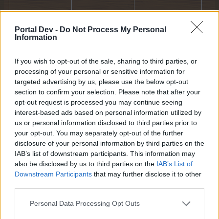
Portal Dev -
Do Not Process My Personal
Information
Startseite
If you wish to opt-out of the sale, sharing to third parties, or
Deutsch
Kontakt
Hilfe
processing of your personal or sensitive information for
Nutzungsbedingungen
Privatsphäre
Cookie Settings
targeted advertising by us, please use the below opt-out
Forum software by XenForo
Forum software by XenForo™
Add-ons by Brivium
®
section to confirm your selection. Please note that after your
opt-out request is processed you may continue seeing
interest-based ads based on personal information utilized by
us or personal information disclosed to third parties prior to
your opt-out. You may separately opt-out of the further
disclosure of your personal information by third parties on the
IAB’s list of downstream participants. This information may
also be disclosed by us to third parties on the
IAB’s List of
Downstream Participants
that may further disclose it to other
third parties.
Personal Data Processing Opt Outs