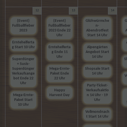
12
13
14
{Event}
{Event}
Glühwürmche
G
Fußballfieber
Fußballfieber
n-
2023
2023 Ende 22
Abendrotfest
Uhr
Start 14 Uhr
Erntehelferta
g Start 10 Uhr
Erntehelferta
Alpengärten
g Ende 11
Angebot Start
Uhr
14 Uhr
Superdünger
S
+ Susis-
Superdünger
Mega-Ernte-
Shopsale Start
Verkaufsange
Paket Ende
14 Uhr
V
bot Ende 22
22 Uhr
Uhr
Party-Ticket-
Happy
Verkaufsaktio
Mega-Ernte-
Harvest Day
n 14 Uhr - 19
Paket Start
Uhr
10 Uhr
Vollmondnach
t Start 14 Uhr