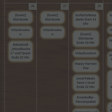
26
27
28
{Event}
{Event}
Surferhüttenp
S
Eisträume
Eisträume
akete Start 14
Uhr
Urlaubssaiso
Urlaubssaiso
U
n
n
{Event}
Eisträume
F
Ende 10 Uhr
Rätselstall
„Mondkuche
n“ und Quest
Urlaubssaison
H
Ende 22 Uhr
Happy Harvest
Day
Level-Pakete
Farm + Insel
Ende 22 Uhr
Erntehelfer-
Monatspaket