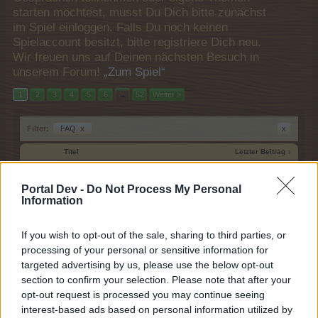
starten möchtest, musst Du Dich bitte zunächst
im Spiel einloggen. Falls Du noch keinen
Spielaccount besitzt, bitte registriere Dich neu.
Wir freuen uns auf Deinen nächsten Besuch in
unserem Forum!
„Zum Spiel“
1
2
3
4
5
6
→
52
Weiter >
Filter:
FAQ
x
x
Titel
Letzter Beitrag ↓
Heavy-Metal-Saison
FAQ
Pfefferminz_Patty
Portal Dev -
Do Not Process My Personal
5 Juli 2026
Antworten:
3
Information
Wiederkehrende Event-Mechaniken
FAQ
{Erklärung}
If you wish to opt-out of the sale, sharing to third parties, or
FarmersWeisheit
...
2
29 Oktober 2025
Antworten:
23
processing of your personal or sensitive information for
Ein Sternenmeer
targeted advertising by us, please use the below opt-out
FAQ
FarmersWeisheit
section to confirm your selection. Please note that after your
Freitag um 17:45
Antworten:
2
opt-out request is processed you may continue seeing
Doc MacBocks Gruselbaum Aktion
FAQ
interest-based ads based on personal information utilized by
~Orleana~