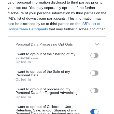
us or personal information disclosed to third parties prior to
29 Juli 2026
Antworten:
1
your opt-out. You may separately opt-out of the further
Retro-Wolkenreihenpakete
FAQ
disclosure of your personal information by third parties on the
~Orleana~
IAB’s list of downstream participants. This information may
29 Juli 2026
Antworten:
1
also be disclosed by us to third parties on the
IAB’s List of
Doc MacBocks Baumbola August 2026
FAQ
Downstream Participants
that may further disclose it to other
~Orleana~
28 Juli 2026
Antworten:
1
third parties.
Würfelsumpf-Chroniken II
FAQ
**ScarlettO`Hara**
Personal Data Processing Opt Outs
28 Juli 2026
Antworten:
5
Fröhliche Kundentage
FAQ
I want to opt-out of the Sharing of my
personal data.
*Mushu*
Opted In
26 Juli 2026
Antworten:
1
Angebot Fußballwahnsinn
FAQ
I want to opt-out of the Sale of my
SvenBömwöllen
Personal Data.
13 Juli 2026
Antworten:
1
Opted In
Rätselbaum „Reda“, Tiki-Rätselbaum
FAQ
„Sitra“
I want to opt-out of processing my
**ScarlettO`Hara**
Personal Data for Targeted Advertising.
10 Juli 2026
Antworten:
2
Opted In
Pfoten und Erholung
FAQ
**ScarlettO`Hara**
I want to opt-out of Collection, Use,
9 Juli 2026
Retention, Sale, and/or Sharing of my
Antworten:
8
Personal Data that Is Unrelated with the