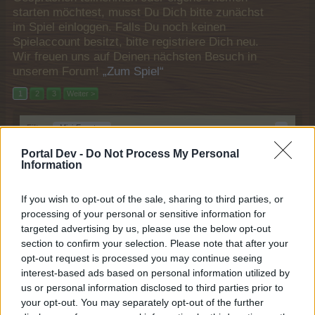
starten möchtest, musst Du Dich bitte zunächst
im Spiel einloggen. Falls Du noch keinen
Spielaccount besitzt, bitte registriere Dich neu.
Wir freuen uns auf Deinen nächsten Besuch in
unserem Forum!
„Zum Spiel“
1
2
3
Weiter >
Filter:
Mini-Event
x
x
Titel
Letzter Beitrag ↓
Portal Dev -
Do Not Process My Personal
Information
Angebotsrausch August 2026
Mini-Event
SvenBömwöllen
Dienstag um 19:30
Antworten:
1
If you wish to opt-out of the sale, sharing to third parties, or
Teuflische Angebote Juli 2026
Mini-Event
processing of your personal or sensitive information for
SvenBömwöllen
targeted advertising by us, please use the below opt-out
29 Juli 2026
Antworten:
1
section to confirm your selection. Please note that after your
Retro-Haustiere - Mai 2026
Mini-Event
opt-out request is processed you may continue seeing
*Mushu*
interest-based ads based on personal information utilized by
6 Mai 2026
Antworten:
0
us or personal information disclosed to third parties prior to
Süße Osterangebote
Mini-Event
your opt-out. You may separately opt-out of the further
SvenBömwöllen
14 April 2025
Antworten:
1