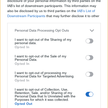
disclosure of your personal information by third parties on the
Neues Haustier „ Piñatalama-
Mini-Event
IAB’s list of downstream participants. This information may
Hacienda“
also be disclosed by us to third parties on the
IAB’s List of
Pfefferminz_Patty
Downstream Participants
that may further disclose it to other
22 Januar 2025
Antworten:
0
third parties.
Geburtstags-Retro-Giver-Items
Mini-Event
*Mushu*
Personal Data Processing Opt Outs
21 Januar 2025
Antworten:
1
Neues Haustier „ Krampus-Kate“
Mini-Event
I want to opt-out of the Sharing of my
Pfefferminz_Patty
personal data.
5 Dezember 2024
Antworten:
0
Opted In
Mariachi-Villa-Pakete
Mini-Event
*Mushu*
I want to opt-out of the Sale of my
3 November 2024
Antworten:
2
Personal Data.
Opted In
Schaurige Halloween Angebote
Mini-Event
FarmersWeisheit
30 Oktober 2024
Antworten:
0
I want to opt-out of processing my
Personal Data for Targeted Advertising.
Neues Haustier „Marie
Mini-Event
Opted In
Sandermaus“-Hütte
Pfefferminz_Patty
I want to opt-out of Collection, Use,
23 Oktober 2024
Antworten:
0
Retention, Sale, and/or Sharing of my
Rätselbaum Detroit und Tiki-
Personal Data that Is Unrelated with the
Mini-Event
Purposes for which it was collected.
Rätselbaum Kauai + Quests
Opted Out
*Mushu*