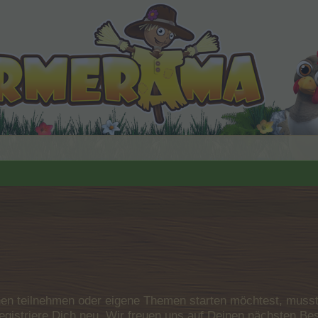
n teilnehmen oder eigene Themen starten möchtest, musst D
e registriere Dich neu. Wir freuen uns auf Deinen nächsten 