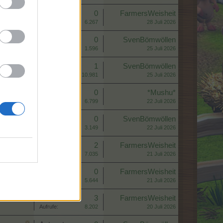
Antworten:
0
FarmersWeisheit
Aufrufe:
6.267
28 Juli 2026
Antworten:
0
SvenBömwöllen
Aufrufe:
1.596
25 Juli 2026
Antworten:
1
SvenBömwöllen
Aufrufe:
10.981
25 Juli 2026
Antworten:
0
*Mushu*
Aufrufe:
6.799
22 Juli 2026
Antworten:
0
SvenBömwöllen
Aufrufe:
3.149
22 Juli 2026
Antworten:
2
FarmersWeisheit
Aufrufe:
7.035
21 Juli 2026
Antworten:
0
FarmersWeisheit
Aufrufe:
5.644
21 Juli 2026
Antworten:
3
FarmersWeisheit
Aufrufe:
8.202
20 Juli 2026