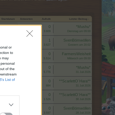
Startdatum
Antworten
Aufrufe
Letzter Beitrag ↓
Antworten:
0
*Mushu*
Aufrufe:
3.609
Dienstag um 09:00
Antworten:
1
SvenBömwöllen
Aufrufe:
3.627
Gestern um 20:02
sonal or
ection to
Antworten:
0
FarmersWeisheit
ou may
Aufrufe:
5.514
Mittwoch um 09:00
 personal
Antworten:
0
*Mushu*
out of the
Aufrufe:
5.776
31 Juli 2026
 downstream
B’s List of
Antworten:
0
**ScarlettO`Hara**
Aufrufe:
884
31 Juli 2026
Antworten:
0
**ScarlettO`Hara**
Aufrufe:
1.526
30 Juli 2026
Antworten:
0
SvenBömwöllen
Aufrufe:
3.597
28 Juli 2026