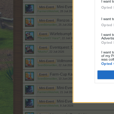
I want t
Mini-Events
Mini-Event
Opted 
FarmersWeisheit
,
28 Juli 2026
I want t
Renzos Jarhmarkt
Mini-Event
Opted 
SvenBömwöllen
,
25 Juli 2026
Würfelsumpf-Chroniken II
Event
I want 
Advertis
**ScarlettO`Hara**
,
22 Juli 2026
Opted 
Eventquest: Die Vergangenheit ist jetzt
Event
*Mushu*
,
22 Juli 2026
I want t
of my P
was col
Vollmondnacht
Mini-Event
Opted 
SvenBömwöllen
,
22 Juli 2026
Farm-Cup Kalender 2026
Event
SvenBömwöllen
,
10 Juni 2026
Mini-Events
Mini-Event
FarmersWeisheit
,
21 Juli 2026
Mini-Events
Mini-Event
FarmersWeisheit
,
8 Juli 2026