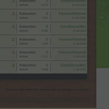
Antworten:
0
SvenBömwöllen
Aufrufe:
6.879
15 Juli 2026
Antworten:
0
FarmersWeisheit
Aufrufe:
7.813
13 Juli 2026
Antworten:
0
SvenBömwöllen
Aufrufe:
6.696
8 Juli 2026
Antworten:
0
FarmersWeisheit
Aufrufe:
1.058
5 Juli 2026
Antworten:
0
FarmersWeisheit
Aufrufe:
2.212
2 Juli 2026
Antworten:
0
SvenBömwöllen
Aufrufe:
4.839
1 Juli 2026
(Du musst angemeldet oder registriert sein, um Beiträge zu verfassen.)