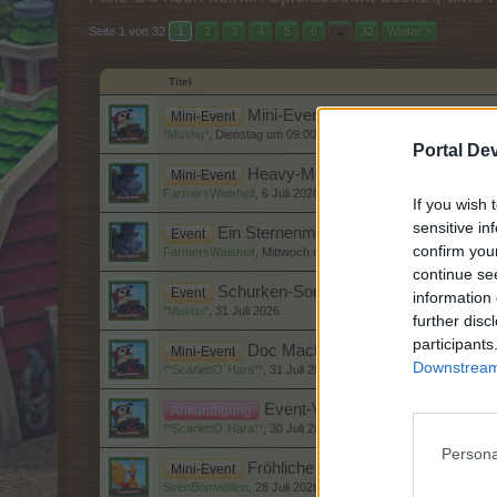
Seite 1 von 32
1
2
3
4
5
6
→
32
Weiter >
Titel
Mini-Events
Mini-Event
*Mushu*
,
Dienstag um 09:00
Portal De
Heavy-Metal-Saison
Mini-Event
FarmersWeisheit
,
6 Juli 2026
If you wish 
sensitive in
Ein Sternenmeer
Event
confirm you
FarmersWeisheit
,
Mittwoch um 09:00
continue se
Schurken-Sommer I- III
Event
information 
*Mushu*
,
31 Juli 2026
further disc
participants
Doc MacBocks Gruselbaum-Akti
Mini-Event
Downstream 
**ScarlettO`Hara**
,
31 Juli 2026
Event-Vorschau August 2026
Ankündigung
**ScarlettO`Hara**
,
30 Juli 2026
Persona
Fröhliche Kundentage + Kundena
Mini-Event
SvenBömwöllen
,
28 Juli 2026