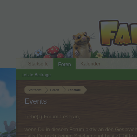
Startseite
Kalender
Foren
Letzte Beiträge
Startseite
Foren
Zentrale
Events
Liebe(r) Forum-Leser/in,
wenn Du in diesem Forum aktiv an den Gespräche
Falls Du noch keinen Spielaccount besitzt, bitt