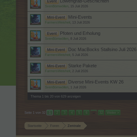
Löwengrab-Geschichten
Event
SvenBömwöllen
,
15 Juli 2026
Mini-Events
Mini-Event
FarmersWeisheit
,
13 Juli 2026
Pfoten und Erholung
Event
SvenBömwöllen
,
8 Juli 2026
Doc MacBocks Stallsino Juli 2026
Mini-Event
FarmersWeisheit
,
5 Juli 2026
Starke Pakete
Mini-Event
FarmersWeisheit
,
2 Juli 2026
Diverse Mini-Events KW 26
Mini-Event
SvenBömwöllen
,
1 Juli 2026
Thema 1 bis 20 von 629 anzeigen
Seite 1 von 32
1
2
3
4
5
6
→
32
Weiter >
Startseite
Foren
Zentrale