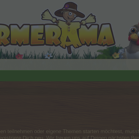
n teilnehmen oder eigene Themen starten möchtest, musst D
e registriere Dich neu. Wir freuen uns auf Deinen nächsten 