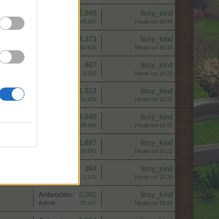
Antworten:
2.849
lissy_kind
Aufrufe:
43.207
Heute um 16:34
Antworten:
4.373
lissy_kind
Aufrufe:
63.630
Heute um 16:33
Antworten:
487
lissy_kind
Aufrufe:
6.226
Heute um 16:33
Antworten:
1.513
lissy_kind
Aufrufe:
16.808
Heute um 16:31
Antworten:
4.840
lissy_kind
Aufrufe:
59.646
Heute um 16:22
Antworten:
1.887
lissy_kind
Aufrufe:
16.591
Heute um 16:21
Antworten:
384
lissy_kind
Aufrufe:
2.170
Heute um 16:20
Antworten:
2.001
lissy_kind
Aufrufe:
29.147
Heute um 16:19