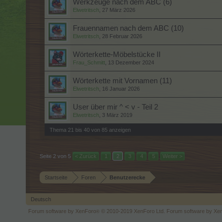
Werkzeuge nach dem ABC (6)
Elwetritsch
,
27 März 2026
Frauennamen nach dem ABC (10)
Elwetritsch
,
28 Februar 2026
Wörterkette-Möbelstücke II
Frau_Schmitt
,
13 Dezember 2024
Wörterkette mit Vornamen (11)
Elwetritsch
,
16 Januar 2026
User über mir ^ < v - Teil 2
Elwetritsch
,
3 März 2019
Thema 21 bis 40 von 85 anzeigen
Seite 2 von 5
< Zurück
1
2
3
4
5
Weiter >
Startseite
Foren
Benutzerecke
Deutsch
Forum software by XenForo
© 2010-2019 XenForo Ltd.
Forum software by X
®