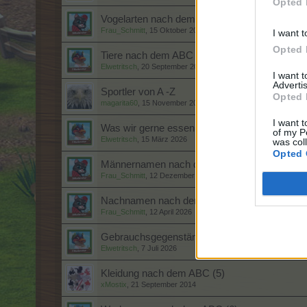
Opted 
Vogelarten nach dem ABC (VI)
Frau_Schmitt
,
15 Oktober 2025
I want t
Opted 
Tiere nach dem ABC 8
Elwetritsch
,
20 September 2025
I want 
Advertis
Sportler von A -Z
Opted 
magarita60
,
15 November 2016
I want t
Was wir gerne essen (6)
of my P
Elwetritsch
,
15 März 2026
was col
Opted 
Männernamen nach dem ABC (7)
Frau_Schmitt
,
12 Dezember 2025
Nachnamen nach dem ABC (8)
Frau_Schmitt
,
12 April 2026
Gebrauchsgegenstände des täglichen Leben
Elwetritsch
,
7 Juli 2026
Kleidung nach dem ABC (5)
xMostix
,
21 September 2014