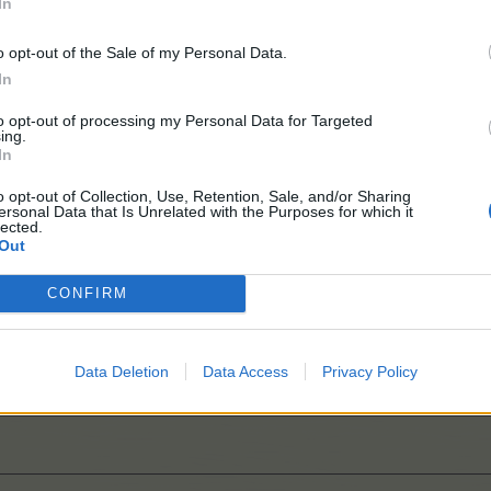
In
o opt-out of the Sale of my Personal Data.
In
to opt-out of processing my Personal Data for Targeted
ing.
In
o opt-out of Collection, Use, Retention, Sale, and/or Sharing
ersonal Data that Is Unrelated with the Purposes for which it
lected.
Out
CONFIRM
Data Deletion
Data Access
Privacy Policy
s nach dem ABC XI