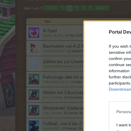
Seite 2 von 5
< Zurück
1
2
3
4
5
Weiter >
Titel
A-Spiel
Portal De
Sweet_Bubble
,
12 Mai 2026
If you wish 
Baumarten von A-Z II
*schokolade61*
,
22 September 2021
sensitive in
confirm you
Zählen bis zur Unendlichkeit - und weiter! (3)
continue se
SalatUndMörhrenFarm1
,
7 Januar 2025
information 
further disc
Fahrzeuge aller Art nach dem ABC III
**ScarlettO`Hara**
,
10 März 2026
participants
Downstream 
Wörter mit 3 Buchstaben nach dem ABC (VI)
Frau_Schmitt
,
10 November 2025
Wörterkette Städtenamen VIII
Persona
Frau_Schmitt
,
15 Januar 2026
Fußball...von A bis Z III
I want t
trinchen007
,
13 Februar 2017