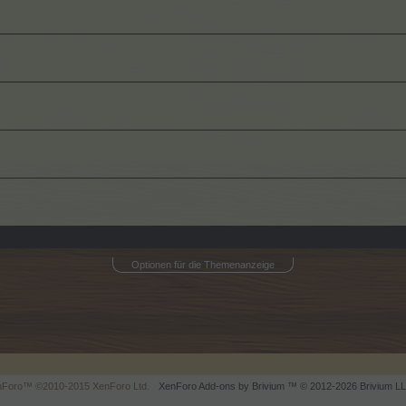
Optionen für die Themenanzeige
enForo™
©2010-2015 XenForo Ltd.
XenForo
Add-ons by Brivium
™ © 2012-2026 Brivium LL