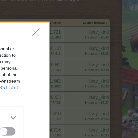
Startdatum
Antworten
Aufrufe
Letzter Beitrag ↓
Antworten:
1.721
lissy_kind
Aufrufe:
20.468
Heute um 16:40
Antworten:
4.118
lissy_kind
sonal or
Aufrufe:
60.418
Heute um 16:39
ection to
ou may
Antworten:
4.042
lissy_kind
 personal
Aufrufe:
27.743
Heute um 16:38
out of the
 downstream
Antworten:
1.542
lissy_kind
Aufrufe:
18.802
Heute um 16:38
B’s List of
Antworten:
4.303
lissy_kind
Aufrufe:
47.738
Heute um 16:37
Antworten:
1.810
lissy_kind
Aufrufe:
22.159
Heute um 16:36
Antworten:
4.716
lissy_kind
Aufrufe:
87.180
Heute um 16:35