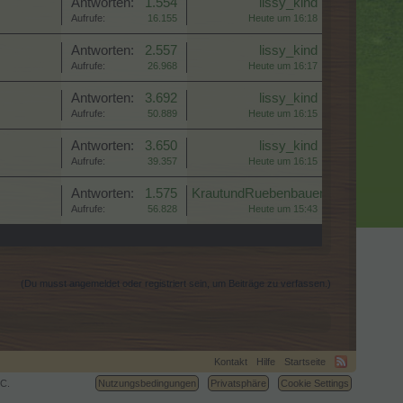
Antworten:
1.554
lissy_kind
Aufrufe:
16.155
Heute um 16:18
Antworten:
2.557
lissy_kind
Aufrufe:
26.968
Heute um 16:17
Antworten:
3.692
lissy_kind
Aufrufe:
50.889
Heute um 16:15
Antworten:
3.650
lissy_kind
Aufrufe:
39.357
Heute um 16:15
Antworten:
1.575
KrautundRuebenbauer
Aufrufe:
56.828
Heute um 15:43
(Du musst angemeldet oder registriert sein, um Beiträge zu verfassen.)
Kontakt
Hilfe
Startseite
C.
Nutzungsbedingungen
Privatsphäre
Cookie Settings