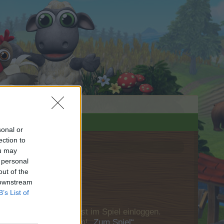
sonal or
ection to
ou may
 personal
out of the
 downstream
B’s List of
u Dich bitte zunächst im Spiel einloggen.
Besuch in unserem Forum!
„Zum Spiel“