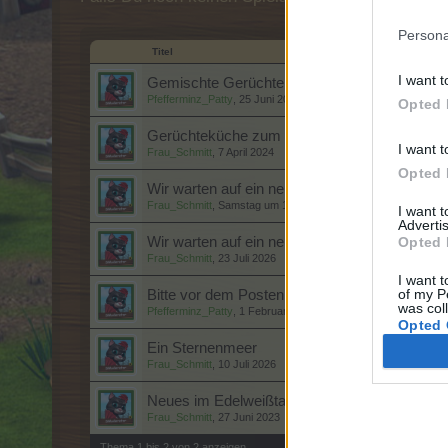
Persona
Titel
I want t
Gemischte Gerüchte
Pfefferminz_Patty
,
25 Juni 2020
Opted 
Gerüchteküche zum Plaudern und Spekuliere
I want t
Frau_Schmitt
,
7 April 2024
Opted 
Wir warten auf ein neues Gerücht (1)
Frau_Schmitt
,
Samstag um 10:11
I want 
Advertis
Opted 
Wir warten auf ein neues Gerücht (2)
Frau_Schmitt
,
23 Juli 2026
I want t
of my P
Bitte vor dem Posten lesen
was col
Pfefferminz_Patty
,
1 Februar 2020
Opted 
Ein Sternenmeer
Frau_Schmitt
,
10 Juli 2026
Neues im Edelweißtal
Frau_Schmitt
,
27 Juni 2023
Thema 1 bis 2 von 2 anzeigen