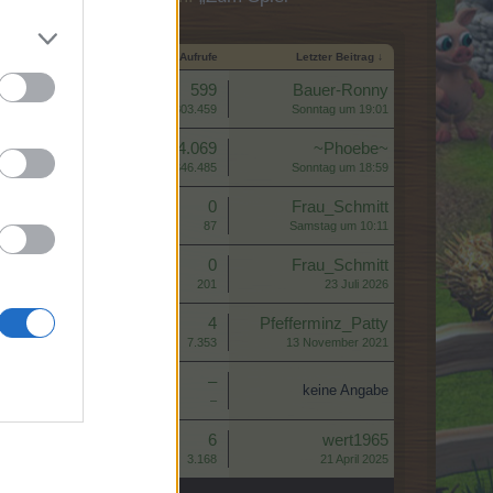
Startdatum
Antworten
Aufrufe
Letzter Beitrag ↓
Antworten:
599
Bauer-Ronny
Aufrufe:
303.459
Sonntag um 19:01
Antworten:
4.069
~Phoebe~
Aufrufe:
346.485
Sonntag um 18:59
Antworten:
0
Frau_Schmitt
Aufrufe:
87
Samstag um 10:11
Antworten:
0
Frau_Schmitt
Aufrufe:
201
23 Juli 2026
Antworten:
4
Pfefferminz_Patty
Aufrufe:
7.353
13 November 2021
Antworten:
–
keine Angabe
Aufrufe:
–
Antworten:
6
wert1965
Aufrufe:
3.168
21 April 2025