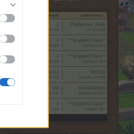
Startdatum
Antworten
Aufrufe
Letzter Beitrag ↓
Antworten:
0
Pfefferminz_Patty
Aufrufe:
16.436
15 Juni 2020
Antworten:
0
**ScarlettO`Hara**
Aufrufe:
16.895
25 August 2015
Antworten:
0
**ScarlettO`Hara**
Aufrufe:
20.978
25 August 2015
Antworten:
4.012
Tom312
Aufrufe:
315.519
Gestern um 16:41
Antworten:
140
Maroe020206
Aufrufe:
13.295
Samstag um 20:17
Antworten:
0
**ScarlettO`Hara**
Aufrufe:
1.335
4 August 2024
(Du musst angemeldet oder registriert sein, um Beiträge zu verfassen.)