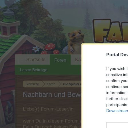
Portal De
Startseite
Kalender
Foren
If you wish 
Letzte Beiträge
sensitive in
confirm you
Startseite
Foren
Die Spieler und das Spiel
continue se
information 
Nachbarn und Bewertungen
further disc
participants
Liebe(r) Forum-Leser/in,
Downstream 
wenn Du in diesem Forum aktiv an den Gespräche
Falls Du noch keinen Spielaccount besitzt, bitt