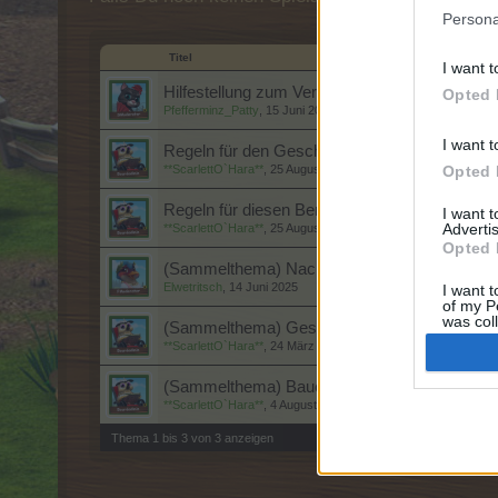
Persona
Titel
I want t
Hilfestellung zum Verhalten beim Event Gift a
Opted 
Pfefferminz_Patty
,
15 Juni 2020
I want t
Regeln für den Geschenk- und Handelstag
**ScarlettO`Hara**
,
25 August 2015
Opted 
Regeln für diesen Bereich
I want 
Advertis
**ScarlettO`Hara**
,
25 August 2015
Opted 
(Sammelthema) Nachbarschaftssuche VI
Elwetritsch
,
14 Juni 2025
I want t
of my P
was col
(Sammelthema) Geschenke
Opted 
**ScarlettO`Hara**
,
24 März 2025
(Sammelthema) Bauernhochzeit
**ScarlettO`Hara**
,
4 August 2024
Thema 1 bis 3 von 3 anzeigen