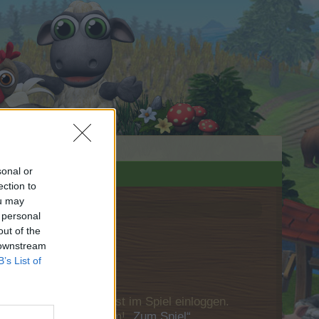
sonal or
ection to
ou may
 personal
out of the
 downstream
B’s List of
u Dich bitte zunächst im Spiel einloggen.
Besuch in unserem Forum!
„Zum Spiel“