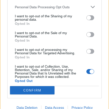
Anguana
Personal Data Processing Opt Outs
10 August 2015
Antworten:
5
{Payment} Rent a Friend / Looney Tunes
FAQ
I want to opt-out of the Sharing of my
Anguana
personal data.
2 März 2017
Antworten:
3
Opted In
{Payment} Neue Handy Bezahlmethode
FAQ
Anguana
I want to opt-out of the Sale of my
10 August 2015
Antworten:
2
Personal Data.
Opted In
Einkaufsbonus - Neu
FAQ
-triandafilla-
29 Juli 2025
I want to opt-out of processing my
Antworten:
2
Personal Data for Targeted Advertising.
Paysafe ab 30.12.2019
FAQ
Opted In
SvenBömwöllen
16 Dezember 2019
Antworten:
0
I want to opt-out of Collection, Use,
{Payment} Bigpoint Gamecard
FAQ
Retention, Sale, and/or Sharing of my
Personal Data that Is Unrelated with the
Anguana
Purposes for which it was collected.
10 August 2015
Antworten:
1
Opted Out
Einkaufsbonus - Neu
FAQ
-triandafilla-
CONFIRM
16 Juli 2023
Antworten:
3
{Payment} Promotion-Code
FAQ
Anguana
10 August 2015
Antworten:
1
Data Deletion
Data Access
Privacy Policy