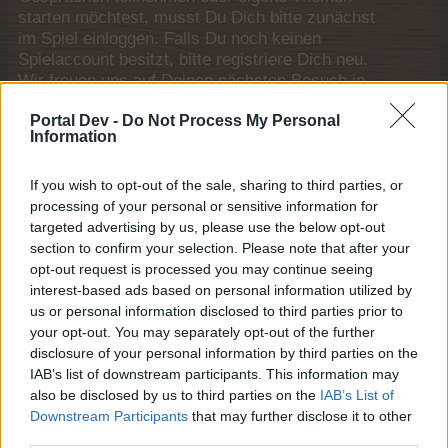
starten möchtest, musst Du Dich bitte zunächst
im Spiel einloggen. Falls Du noch keinen
Spielaccount besitzt, bitte registriere Dich neu.
Wir freuen uns auf Deinen nächsten Besuch in
unserem Forum!
„Zum Spiel“
Portal Dev -
Do Not Process My Personal
Information
Titel
Letzter Beitrag
{Payment} Änderungen an den Allgemeinen
If you wish to opt-out of the sale, sharing to third parties, or
Geschäftsbedingungen am 24.6.2014
processing of your personal or sensitive information for
-=Lupeg=-
targeted advertising by us, please use the below opt-out
16 August 2015
Antworten:
1
section to confirm your selection. Please note that after your
{Payment} Sonderangebote / Mini-
FAQ
opt-out request is processed you may continue seeing
Events
interest-based ads based on personal information utilized by
Anguana
...
2
10 August 2023
Antworten:
33
us or personal information disclosed to third parties prior to
your opt-out. You may separately opt-out of the further
Giver-Item Angebots-Pakete
FAQ
FarmersWeisheit
disclosure of your personal information by third parties on the
27 Mai 2021
Antworten:
18
IAB’s list of downstream participants. This information may
{Payment} das neue Premium
FAQ
also be disclosed by us to third parties on the
IAB’s List of
-triandafilla-
Downstream Participants
that may further disclose it to other
22 Oktober 2023
Antworten:
2
third parties.
{Payment} Tulpgulden
FAQ