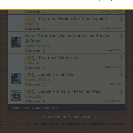
{Payment} Treuepakete
FAQ
Anguana
12 August 2015
Antworten:
1
{Payment} Erntehelfer-Monatspaket
FAQ
Anguana
12 August 2015
Antworten:
1
Farm-Veredelung Superfreunde und Kunden-
Aufträge
FarmersWeisheit
22 April 2026
Antworten:
2
{Payment} Starter Kit
FAQ
Anguana
12 August 2015
Antworten:
1
Update Erntehelfer
FAQ
FarmersWeisheit
2 Juni 2026
Antworten:
1
Update Premium / Premium Plus
FAQ
-triandafilla-
28 Juli 2026
Antworten:
0
Thema 1 bis 17 von 17 anzeigen
Optionen für die Themenanzeige
(Du musst angemeldet oder registriert sein, um Beiträge zu verfassen.)