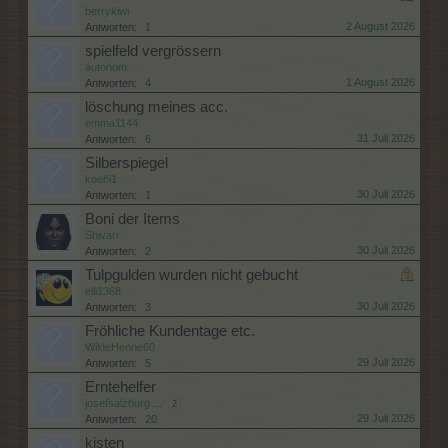
berrykiwi
2 August 2026
Antworten:
1
spielfeld vergrössern
autonom
1 August 2026
Antworten:
4
löschung meines acc.
emma1144
31 Juli 2026
Antworten:
6
Silberspiegel
koebi1
30 Juli 2026
Antworten:
1
Boni der Items
Shivari
30 Juli 2026
Antworten:
2
Tulpgulden wurden nicht gebucht
elli1368
30 Juli 2026
Antworten:
3
Fröhliche Kundentage etc.
WildeHenne60
29 Juli 2026
Antworten:
5
Erntehelfer
josefsalzburg
...
2
29 Juli 2026
Antworten:
20
kisten