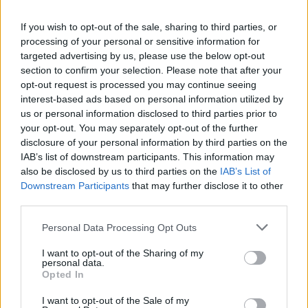
-triandafilla-
...
11
12
13
20 Juni 2026
Antworten:
257
If you wish to opt-out of the sale, sharing to third parties, or
[Sammelthread] Probleme rund um
processing of your personal or sensitive information for
Bahamarama
targeted advertising by us, please use the below opt-out
-triandafilla-
...
15
16
17
section to confirm your selection. Please note that after your
4 Juni 2026
Antworten:
320
opt-out request is processed you may continue seeing
[Sammelthread] Probleme mit
interest-based ads based on personal information utilized by
Farmhalle/Quest/Tutorial
-triandafilla-
us or personal information disclosed to third parties prior to
...
15
16
17
25 April 2026
Antworten:
320
your opt-out. You may separately opt-out of the further
Erste Hilfe bei Fehlern
disclosure of your personal information by third parties on the
=Ontario=
IAB’s list of downstream participants. This information may
27 Januar 2021
Antworten:
1
also be disclosed by us to third parties on the
IAB’s List of
favicon.ico
Downstream Participants
that may further disclose it to other
-Urbanitas-
Heute um 09:28
third parties.
Antworten:
4
[Sammelthread] Probleme rund um den
Personal Data Processing Opt Outs
Erntehelfer
mirabel1962
...
17
18
19
Heute um 08:58
Antworten:
376
I want to opt-out of the Sharing of my
personal data.
Probleme mit dem Handwerksviertel
Opted In
Micky1960
Heute um 08:58
Antworten:
3
I want to opt-out of the Sale of my
Wolkenreihe "Mitternacht"