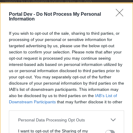
wenn Du in diesem Forum aktiv an den
Gesprächen teilnehmen oder eigene Themen
starten möchtest, musst Du Dich bitte zunächst
Portal Dev -
Do Not Process My Personal
Information
im Spiel einloggen. Falls Du noch keinen
Spielaccount besitzt, bitte registriere Dich neu.
Wir freuen uns auf Deinen nächsten Besuch in
If you wish to opt-out of the sale, sharing to third parties, or
unserem Forum!
„Zum Spiel“
processing of your personal or sensitive information for
targeted advertising by us, please use the below opt-out
Thema:
Baracke Teddy (Tabellen, Analysen und Smalltalk)
section to confirm your selection. Please note that after your
eleysa01
4 Juni 2015
opt-out request is processed you may continue seeing
interest-based ads based on personal information utilized by
Lebende Forenlegende
, weiblich
Beiträge:
8.566
Zustimmungen:
56.795
Punkte für Erfolge:
6.000
us or personal information disclosed to third parties prior to
your opt-out. You may separately opt-out of the further
Globulix
4 Juni 2015
disclosure of your personal information by third parties on the
Lebende Forenlegende
IAB’s list of downstream participants. This information may
Beiträge:
7.130
Zustimmungen:
78.113
Punkte für Erfolge:
6.000
also be disclosed by us to third parties on the
IAB’s List of
Downstream Participants
that may further disclose it to other
beate118
3 Juni 2015
third parties.
Forenbewohner
Beiträge:
247
Zustimmungen:
2.879
Punkte für Erfolge:
250
Personal Data Processing Opt Outs
zechi74
3 Juni 2015
I want to opt-out of the Sharing of my