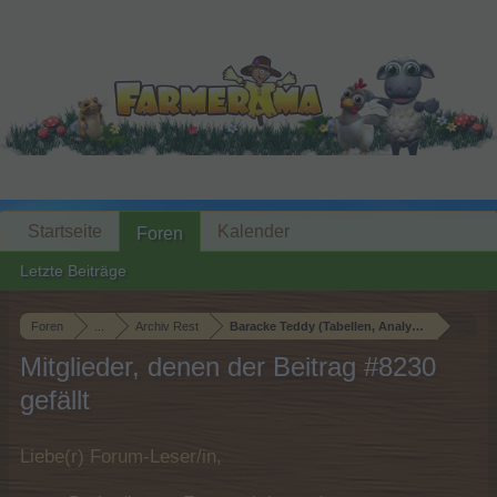
Startseite
Kalender
Foren
Letzte Beiträge
Foren
...
Archiv Rest
Baracke Teddy (Tabellen, Analysen und Smallt
Mitglieder, denen der Beitrag #8230
gefällt
Liebe(r) Forum-Leser/in,