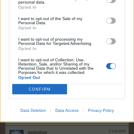
Routinier
personal data.
Beiträge:
514
Zustimmungen:
2.871
Punkte für Erfolge:
550
Opted In
unawatuna1
3 Juni 2015
I want to opt-out of the Sale of my
Personal Data.
Lebende Forenlegende
, weiblich, <
Opted In
Beiträge:
5.184
Zustimmungen:
62.068
Punkte für Erfolge:
6.000
I want to opt-out of processing my
bigpappa
3 Juni 2015
Personal Data for Targeted Advertising.
Großmeister eines Forums
, männlich
Opted In
Beiträge:
413
Zustimmungen:
3.224
Punkte für Erfolge:
450
I want to opt-out of Collection, Use,
Palme54
3 Juni 2015
Retention, Sale, and/or Sharing of my
Personal Data that Is Unrelated with the
Freiherr des Forums
, weiblich
Purposes for which it was collected.
Beiträge:
761
Zustimmungen:
11.936
Punkte für Erfolge:
850
Opted Out
vogone77
3 Juni 2015
CONFIRM
Kaiser des Forums
, weiblich
Beiträge:
3.416
Zustimmungen:
20.674
Punkte für Erfolge:
4.100
Lady-Amalthea
3 Juni 2015
Data Deletion
Data Access
Privacy Policy
Junior Experte
Beiträge:
85
Zustimmungen:
1.147
Punkte für Erfolge:
100
populos
3 Juni 2015