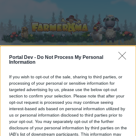
Portal Dev -
Do Not Process My Personal
Information
Startseite
Kalender
Foren
Letzte Beiträge
If you wish to opt-out of the sale, sharing to third parties, or
processing of your personal or sensitive information for
targeted advertising by us, please use the below opt-out
Foren
...
Archiv Rest
OT - Gerüchteküche zum Plaudern (3)
section to confirm your selection. Please note that after your
Mitglieder, denen der Beitrag #491
opt-out request is processed you may continue seeing
gefällt
interest-based ads based on personal information utilized by
us or personal information disclosed to third parties prior to
your opt-out. You may separately opt-out of the further
Liebe(r) Forum-Leser/in,
disclosure of your personal information by third parties on the
IAB’s list of downstream participants. This information may