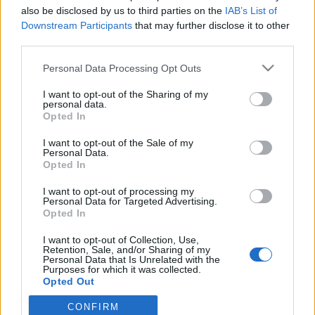
wenn Du in diesem Forum aktiv an den
also be disclosed by us to third parties on the
IAB’s List of
Gesprächen teilnehmen oder eigene Themen
Downstream Participants
that may further disclose it to other
starten möchtest, musst Du Dich bitte zunächst
third parties.
im Spiel einloggen. Falls Du noch keinen
Spielaccount besitzt, bitte registriere Dich neu.
Personal Data Processing Opt Outs
Wir freuen uns auf Deinen nächsten Besuch in
unserem Forum!
„Zum Spiel“
I want to opt-out of the Sharing of my
personal data.
Opted In
Thema:
OT - Gerüchteküche zum Plaudern (3)
Lixa777
10 Juli 2015
I want to opt-out of the Sale of my
Personal Data.
Foren-Graf
Beiträge:
1.054
Zustimmungen:
5.443
Punkte für Erfolge:
1.150
Opted In
.curley.
9 Juli 2015
I want to opt-out of processing my
Personal Data for Targeted Advertising.
Fortgeschrittener
Opted In
Beiträge:
134
Zustimmungen:
297
Punkte für Erfolge:
160
I want to opt-out of Collection, Use,
*Tessa*
9 Juli 2015
Retention, Sale, and/or Sharing of my
Personal Data that Is Unrelated with the
Lebende Forenlegende
, weiblich
Purposes for which it was collected.
Beiträge:
34.235
Zustimmungen:
133.626
Punkte für Erfolge:
6.000
Opted Out
mama260866
9 Juli 2015
CONFIRM