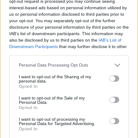
opt-out request is processed you may continue seeing
wenn Du in diesem Forum aktiv an den
interest-based ads based on personal information utilized by
Gesprächen teilnehmen oder eigene Themen
us or personal information disclosed to third parties prior to
starten möchtest, musst Du Dich bitte zunächst
your opt-out. You may separately opt-out of the further
im Spiel einloggen. Falls Du noch keinen
disclosure of your personal information by third parties on the
Spielaccount besitzt, bitte registriere Dich neu.
IAB’s list of downstream participants. This information may
Wir freuen uns auf Deinen nächsten Besuch in
also be disclosed by us to third parties on the
IAB’s List of
unserem Forum!
„Zum Spiel“
Downstream Participants
that may further disclose it to other
Thema:
Mich bewegt es, ...
third parties.
AnnesRanch
3 Oktober 2015
Personal Data Processing Opt Outs
Lebende Forenlegende
, weiblich
Beiträge:
31.469
Zustimmungen:
87.255
Punkte für Erfolge:
6.000
I want to opt-out of the Sharing of my
personal data.
Witchqueen75
3 Oktober 2015
Opted In
Lebende Forenlegende
Beiträge:
22.213
Zustimmungen:
100.728
Punkte für Erfolge:
6.000
I want to opt-out of the Sale of my
Personal Data.
Opted In
Nehu73
2 Oktober 2015
Lebende Forenlegende
, männlich
I want to opt-out of processing my
Beiträge:
6.331
Zustimmungen:
5.187
Punkte für Erfolge:
6.000
Personal Data for Targeted Advertising.
Opted In
HHer-Deern
2 Oktober 2015