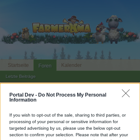
Startseite
Kalender
Foren
Letzte Beiträge
...
Foren
Archiv
Archiv Rest
Mich bewegt es, ...
Portal Dev -
Do Not Process My Personal
Information
Mitglieder, denen der Beitrag #1855
gefällt
If you wish to opt-out of the sale, sharing to third parties, or
processing of your personal or sensitive information for
targeted advertising by us, please use the below opt-out
Liebe(r) Forum-Leser/in,
section to confirm your selection. Please note that after your