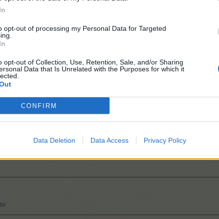
In
.300
to opt-out of processing my Personal Data for Targeted
ing.
In
300
o opt-out of Collection, Use, Retention, Sale, and/or Sharing
ersonal Data that Is Unrelated with the Purposes for which it
lected.
Out
150
CONFIRM
500
Data Deletion
Data Access
Privacy Policy
550