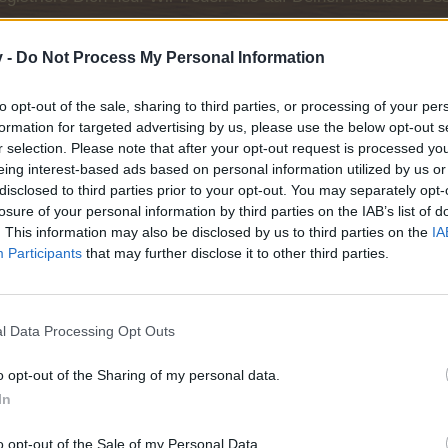
nd andere Farmer welche wir nie vergesse
v -
Do Not Process My Personal Information
.000
to opt-out of the sale, sharing to third parties, or processing of your per
formation for targeted advertising by us, please use the below opt-out s
r selection. Please note that after your opt-out request is processed y
eing interest-based ads based on personal information utilized by us or
.500
disclosed to third parties prior to your opt-out. You may separately opt-
losure of your personal information by third parties on the IAB’s list of
. This information may also be disclosed by us to third parties on the
IA
Participants
that may further disclose it to other third parties.
l Data Processing Opt Outs
o opt-out of the Sharing of my personal data.
In
.500
o opt-out of the Sale of my Personal Data.