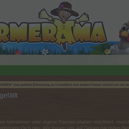
EBEN" eine gelebte Erinnerung an Cendrillion und andere Farmer welche wir nie ve
gefällt
n teilnehmen oder eigene Themen starten möchtest, musst D
e registriere Dich neu. Wir freuen uns auf Deinen nächsten 