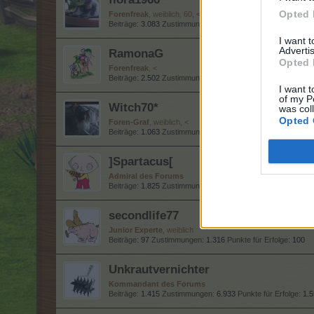
Opted 
Forenfreak
, weiblich, 60, <
Beiträge:
3.083
Zustimmungen:
23.582
Punkte für Erfolge:
3
I want 
Advertis
RamonaG
Opted 
Forenfreak
, <
Beiträge:
2.502
Zustimmungen:
9.624
Punkte für Erfolge:
3.
I want t
of my P
Witch70*
was col
Opted 
Foren-Graf
, weiblich, <
Beiträge:
1.063
Zustimmungen:
3.370
Punkte für Erfolge:
1.
]Spartacus[
Admiral des Forums
Beiträge:
1.825
Zustimmungen:
5.513
Punkte für Erfolge:
2.
secondlife77
Junior Experte
, weiblich
Beiträge:
97
Zustimmungen:
1.316
Punkte für Erfolge:
100
Unkrautvernichter
Kommandant des Forums
Beiträge:
1.415
Zustimmungen:
6.933
Punkte für Erfolge:
1.