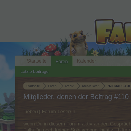
Startseite
Kalender
Foren
Letzte Beiträge
Startseite
Foren
Archiv
Archiv Rest
'"NIEMALS AUFG
Mitglieder, denen der Beitrag #110 
Liebe(r) Forum-Leser/in,
wenn Du in diesem Forum aktiv an den Gespräche
Falls Du noch keinen Spielaccount besitzt, bitt