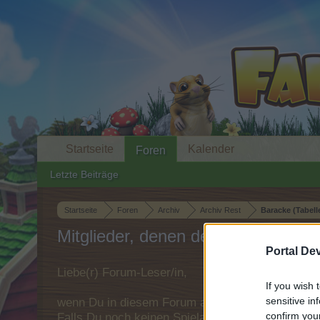
Startseite
Kalender
Foren
Letzte Beiträge
Startseite
Foren
Archiv
Archiv Rest
Baracke (Tabell
Mitglieder, denen der Beitrag #2971
Portal De
Liebe(r) Forum-Leser/in,
If you wish 
sensitive in
wenn Du in diesem Forum aktiv an den Gespräche
confirm you
Falls Du noch keinen Spielaccount besitzt, bitt