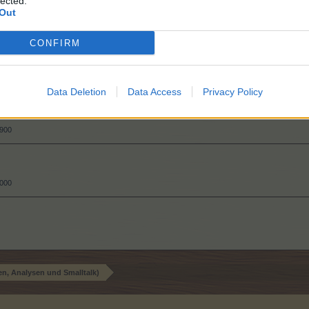
lected.
Out
CONFIRM
6.000
Data Deletion
Data Access
Privacy Policy
.900
.000
en, Analysen und Smalltalk)