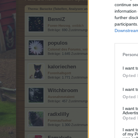
continue se
Thema:
Baracke (Tabellen, Analysen und Smalltalk)
information 
further disc
BenniZ
participants
Foren-Herzog
, weiblich
Beiträge:
690
Zustimmungen:
3.489
Punkte für Erfolge:
Downstream 
750
populos
Colonel des Forums
, weiblich
Beiträge:
1.645
Zustimmungen:
22.136
Punkte für Erfolge:
1
Persona
kaloriechen
I want t
Forenhalbgott
Opted 
Beiträge:
1.771
Zustimmungen:
21.554
Punkte für Erfolge:
2
I want t
Witchbroom
Opted 
Ausnahmetalent
Beiträge:
457
Zustimmungen:
3.376
Punkte für Erfolge:
500
I want 
Advertis
radixlilly
Opted 
Forenaufseher
Beiträge:
1.300
Zustimmungen:
8.004
Punkte für Erfolge:
1.
I want t
of my P
Famaluda