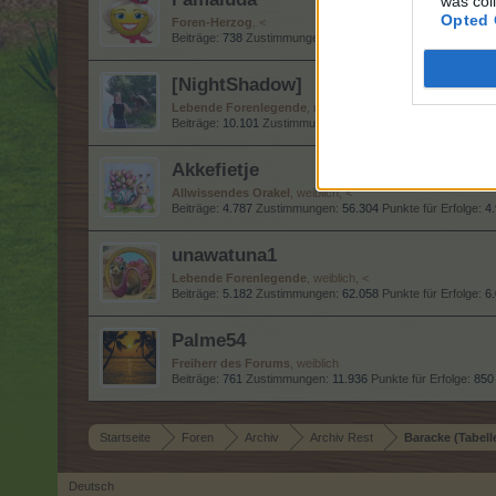
was col
Opted 
Foren-Herzog
, <
Beiträge:
738
Zustimmungen:
9.067
Punkte für Erfolge:
750
[NightShadow]
Lebende Forenlegende
, männlich, <
Beiträge:
10.101
Zustimmungen:
33.615
Punkte für Erfolge:
Akkefietje
Allwissendes Orakel
, weiblich, <
Beiträge:
4.787
Zustimmungen:
56.304
Punkte für Erfolge:
4
unawatuna1
Lebende Forenlegende
, weiblich, <
Beiträge:
5.182
Zustimmungen:
62.058
Punkte für Erfolge:
6
Palme54
Freiherr des Forums
, weiblich
Beiträge:
761
Zustimmungen:
11.936
Punkte für Erfolge:
850
Startseite
Foren
Archiv
Archiv Rest
Baracke (Tabell
Deutsch