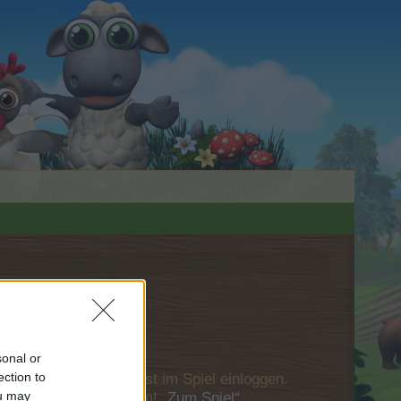
sonal or
ection to
u Dich bitte zunächst im Spiel einloggen.
ou may
Besuch in unserem Forum!
„Zum Spiel“