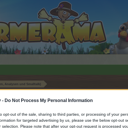
en, Analysen und Smalltalk)
 gefällt
v -
Do Not Process My Personal Information
to opt-out of the sale, sharing to third parties, or processing of your per
formation for targeted advertising by us, please use the below opt-out s
n teilnehmen oder eigene Themen starten möchtest, musst D
r selection. Please note that after your opt-out request is processed y
e registriere Dich neu. Wir freuen uns auf Deinen nächsten 