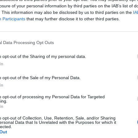
losure of your personal information by third parties on the IAB’s list of
. This information may also be disclosed by us to third parties on the
IA
Participants
that may further disclose it to other third parties.
6.000
l Data Processing Opt Outs
.100
o opt-out of the Sharing of my personal data.
In
o opt-out of the Sale of my Personal Data.
.100
In
to opt-out of processing my Personal Data for Targeted
ing.
.000
In
o opt-out of Collection, Use, Retention, Sale, and/or Sharing
ersonal Data that Is Unrelated with the Purposes for which it
.000
lected.
Out