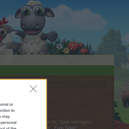
sonal or
ection to
ou may
u Dich bitte zunächst im Spiel einloggen.
 personal
Besuch in unserem Forum!
„Zum Spiel“
out of the