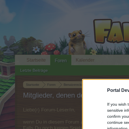
Startseite
Kalender
Foren
Letzte Beiträge
Startseite
Foren
Benutzerecke
Mediathek
OT-Banner
Portal De
Mitglieder, denen der Beitrag #44 ge
If you wish 
Liebe(r) Forum-Leser/in,
sensitive in
confirm you
wenn Du in diesem Forum aktiv an den Gespräche
continue se
Falls Du noch keinen Spielaccount besitzt, bitt
information 