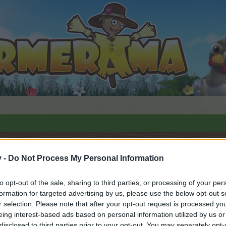
ei-Plauderei
v -
Do Not Process My Personal Information
fällt
to opt-out of the sale, sharing to third parties, or processing of your per
formation for targeted advertising by us, please use the below opt-out s
r selection. Please note that after your opt-out request is processed y
n teilnehmen oder eigene Themen starten möchtest, musst D
eing interest-based ads based on personal information utilized by us or
e registriere Dich neu. Wir freuen uns auf Deinen nächsten 
disclosed to third parties prior to your opt-out. You may separately opt-