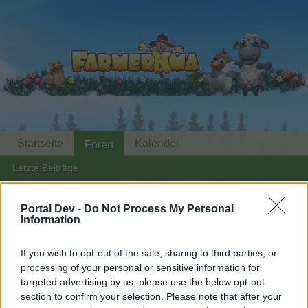
Startseite
Kalender
Foren
Letzte Beiträge
Foren
...
Archiv Rest
Baracke (Tabellen, Analysen und Smalltalk) III
Portal Dev -
Do Not Process My Personal
Information
Mitglieder, denen der Beitrag #2620
gefällt
If you wish to opt-out of the sale, sharing to third parties, or
processing of your personal or sensitive information for
targeted advertising by us, please use the below opt-out
Liebe(r) Forum-Leser/in,
section to confirm your selection. Please note that after your