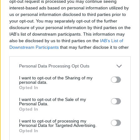
opt-out request is processed you may continue seeing
wenn Du in diesem Forum aktiv an den
interest-based ads based on personal information utilized by
Gesprächen teilnehmen oder eigene Themen
us or personal information disclosed to third parties prior to
starten möchtest, musst Du Dich bitte zunächst
your opt-out. You may separately opt-out of the further
im Spiel einloggen. Falls Du noch keinen
disclosure of your personal information by third parties on the
Spielaccount besitzt, bitte registriere Dich neu.
IAB’s list of downstream participants. This information may
Wir freuen uns auf Deinen nächsten Besuch in
also be disclosed by us to third parties on the
IAB’s List of
unserem Forum!
„Zum Spiel“
Downstream Participants
that may further disclose it to other
Thema:
Baracke (Tabellen, Analysen und Smalltalk) III
third parties.
-Sternstaub-
27 März 2018
Personal Data Processing Opt Outs
Aktiver Autor
, weiblich
Beiträge:
105
Zustimmungen:
999
Punkte für Erfolge:
130
I want to opt-out of the Sharing of my
personal data.
justabob
27 März 2018
Opted In
Colonel des Forums
, weiblich
Beiträge:
1.619
Zustimmungen:
18.032
Punkte für Erfolge:
1.750
I want to opt-out of the Sale of my
Personal Data.
Opted In
ulmabe19
27 März 2018
Lebende Forenlegende
, weiblich, <
I want to opt-out of processing my
Beiträge:
9.788
Zustimmungen:
47.151
Punkte für Erfolge:
6.000
Personal Data for Targeted Advertising.
Opted In
Globulix
27 März 2018