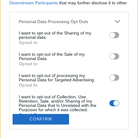
wenn Du in diesem Forum aktiv an den
Downstream Participants
that may further disclose it to other
Gesprächen teilnehmen oder eigene Themen
third parties.
starten möchtest, musst Du Dich bitte zunächst
im Spiel einloggen. Falls Du noch keinen
Personal Data Processing Opt Outs
Spielaccount besitzt, bitte registriere Dich neu.
I want to opt-out of the Sharing of my
Wir freuen uns auf Deinen nächsten Besuch in
personal data.
unserem Forum!
„Zum Spiel“
Opted In
Thema:
Weitergeleitet
Vorschläge zum Inventar
I want to opt-out of the Sale of my
Personal Data.
Lixa777
12 Februar 2019
Opted In
Foren-Graf
Beiträge:
1.054
Zustimmungen:
5.443
Punkte für Erfolge:
1.150
I want to opt-out of processing my
Personal Data for Targeted Advertising.
]Panda[
29 Oktober 2018
Opted In
Forenfreak
, männlich
Beiträge:
2.614
Zustimmungen:
5.853
Punkte für Erfolge:
3.300
I want to opt-out of Collection, Use,
Retention, Sale, and/or Sharing of my
Personal Data that Is Unrelated with the
-TiDi-
20 Oktober 2018
Purposes for which it was collected.
Opted Out
Lebende Forenlegende
, weiblich
CONFIRM
Beiträge:
6.505
Zustimmungen:
33.842
Punkte für Erfolge:
6.000
BellaHeugabel
16 Oktober 2018