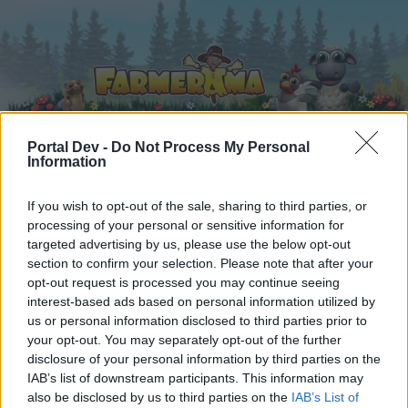
Portal Dev -
Do Not Process My Personal
Information
Startseite
Kalender
Foren
If you wish to opt-out of the sale, sharing to third parties, or
Letzte Beiträge
processing of your personal or sensitive information for
targeted advertising by us, please use the below opt-out
section to confirm your selection. Please note that after your
Foren
...
Weitergeleitet
Vorschläge zum Inventar
opt-out request is processed you may continue seeing
Mitglieder, denen der Beitrag #44
interest-based ads based on personal information utilized by
us or personal information disclosed to third parties prior to
gefällt
your opt-out. You may separately opt-out of the further
disclosure of your personal information by third parties on the
Liebe(r) Forum-Leser/in,
IAB’s list of downstream participants. This information may
also be disclosed by us to third parties on the
IAB’s List of