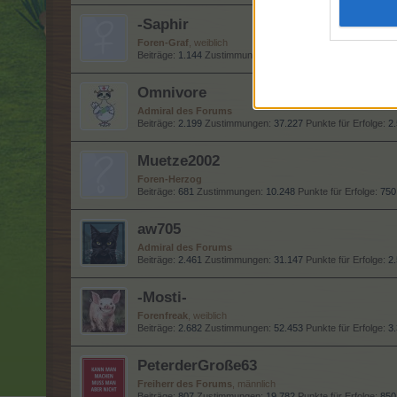
-Saphir
Foren-Graf
, weiblich
Beiträge:
1.144
Zustimmungen:
27.590
Punkte für Erfolge:
1
Omnivore
Admiral des Forums
Beiträge:
2.199
Zustimmungen:
37.227
Punkte für Erfolge:
2
Muetze2002
Foren-Herzog
Beiträge:
681
Zustimmungen:
10.248
Punkte für Erfolge:
750
aw705
Admiral des Forums
Beiträge:
2.461
Zustimmungen:
31.147
Punkte für Erfolge:
2
-Mosti-
Forenfreak
, weiblich
Beiträge:
2.682
Zustimmungen:
52.453
Punkte für Erfolge:
3
PeterderGroße63
Freiherr des Forums
, männlich
Beiträge:
807
Zustimmungen:
19.782
Punkte für Erfolge:
850