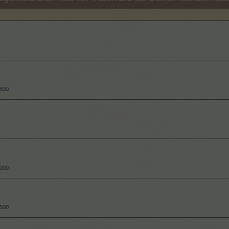
.500
.000
.500