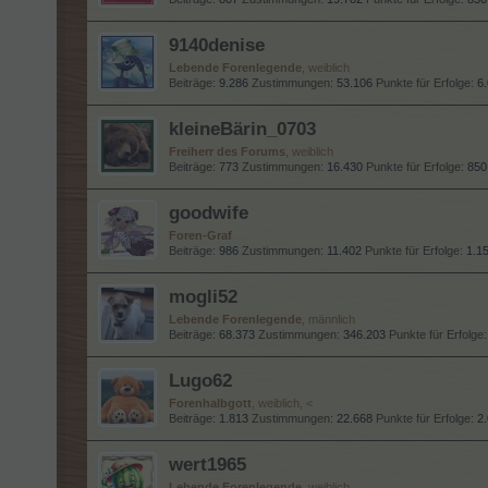
9140denise
Lebende Forenlegende
, weiblich
Beiträge:
9.286
Zustimmungen:
53.106
Punkte für Erfolge:
6
kleineBärin_0703
Freiherr des Forums
, weiblich
Beiträge:
773
Zustimmungen:
16.430
Punkte für Erfolge:
850
goodwife
Foren-Graf
Beiträge:
986
Zustimmungen:
11.402
Punkte für Erfolge:
1.1
mogli52
Lebende Forenlegende
, männlich
Beiträge:
68.373
Zustimmungen:
346.203
Punkte für Erfolge:
Lugo62
Forenhalbgott
, weiblich, <
Beiträge:
1.813
Zustimmungen:
22.668
Punkte für Erfolge:
2
wert1965
Lebende Forenlegende
, weiblich