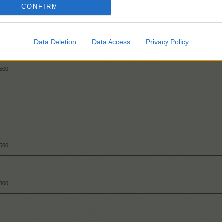
CONFIRM
.150
Data Deletion
Data Access
Privacy Policy
.500
.500
.300