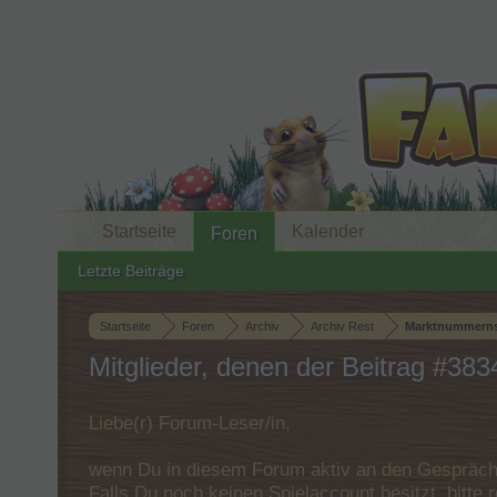
Startseite
Kalender
Foren
Letzte Beiträge
Startseite
Foren
Archiv
Archiv Rest
Marktnummern
Mitglieder, denen der Beitrag #3834
Liebe(r) Forum-Leser/in,
wenn Du in diesem Forum aktiv an den Gespräche
Falls Du noch keinen Spielaccount besitzt, bitt