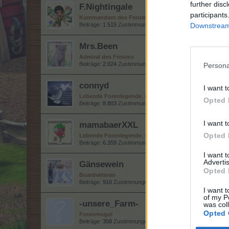
further disc
F.Nightingale
participants
Kommandant des Forums
Beiträge:
1.515
Zustimmungen:
37.496
Punkte für Erfolge:
Downstream 
1
Mrs.Been
Admiral des Forums
Beiträge:
2.024
Zustimmungen:
41.264
Punkte für Erfolge:
2
Persona
connyd
I want t
Lebende Forenlegende
, weiblich, <
Opted 
Beiträge:
8.803
Zustimmungen:
48.108
Punkte für Erfolge:
6
I want t
mamabaerXXL
Opted 
Lebende Forenlegende
, weiblich
Beiträge:
6.359
Zustimmungen:
33.524
Punkte für Erfolge:
6
I want 
Advertis
Gänsewein
Opted 
Boardveteran
Beiträge:
916
Zustimmungen:
21.971
Punkte für Erfolge:
950
I want t
of my P
-unsere_Farm-
was col
Opted 
Forenmogul
Beiträge:
358
Zustimmungen:
9.187
Punkte für Erfolge:
370