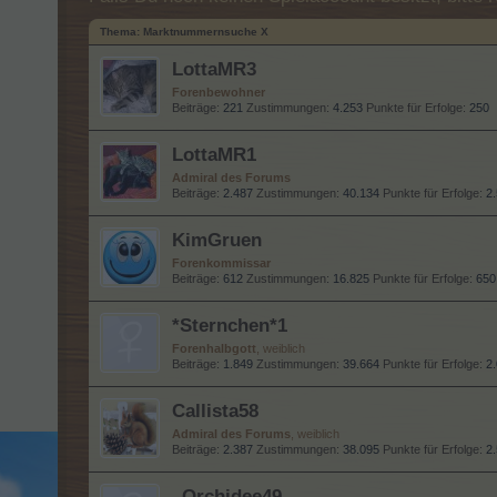
Thema:
Marktnummernsuche X
LottaMR3
Forenbewohner
Beiträge:
221
Zustimmungen:
4.253
Punkte für Erfolge:
250
LottaMR1
Admiral des Forums
Beiträge:
2.487
Zustimmungen:
40.134
Punkte für Erfolge:
2
KimGruen
Forenkommissar
Beiträge:
612
Zustimmungen:
16.825
Punkte für Erfolge:
650
*Sternchen*1
Forenhalbgott
, weiblich
Beiträge:
1.849
Zustimmungen:
39.664
Punkte für Erfolge:
2
Callista58
Admiral des Forums
, weiblich
Beiträge:
2.387
Zustimmungen:
38.095
Punkte für Erfolge:
2
_Orchidee49_