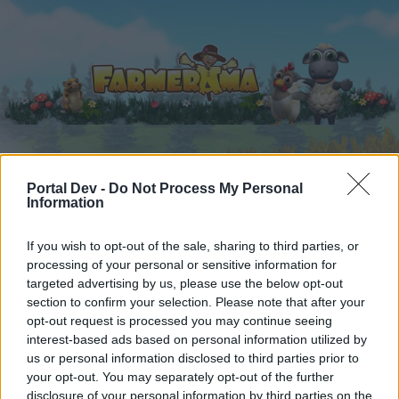
Startseite
Kalender
Foren
Portal Dev -
Do Not Process My Personal
Information
Letzte Beiträge
If you wish to opt-out of the sale, sharing to third parties, or
Foren
...
FAQ-Archiv
FAQ
Re-Design Farmhauskunden
processing of your personal or sensitive information for
targeted advertising by us, please use the below opt-out
Mitglieder, denen der Beitrag #1 gefällt
section to confirm your selection. Please note that after your
opt-out request is processed you may continue seeing
Liebe(r) Forum-Leser/in,
interest-based ads based on personal information utilized by
us or personal information disclosed to third parties prior to
wenn Du in diesem Forum aktiv an den
your opt-out. You may separately opt-out of the further
Gesprächen teilnehmen oder eigene Themen
disclosure of your personal information by third parties on the