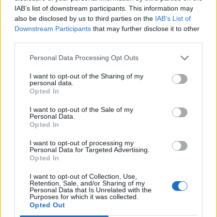
starten möchtest, musst Du Dich bitte zunächst
IAB’s list of downstream participants. This information may
im Spiel einloggen. Falls Du noch keinen
also be disclosed by us to third parties on the
IAB’s List of
Spielaccount besitzt, bitte registriere Dich neu.
Downstream Participants
that may further disclose it to other
Wir freuen uns auf Deinen nächsten Besuch in
third parties.
unserem Forum!
„Zum Spiel“
Personal Data Processing Opt Outs
Thema:
FAQ
Re-Design Farmhauskunden
I want to opt-out of the Sharing of my
ulischalke
2 Dezember 2019
personal data.
Opted In
Allwissendes Orakel
Beiträge:
4.367
Zustimmungen:
19.394
Punkte für Erfolge:
4.900
I want to opt-out of the Sale of my
Personal Data.
hühnerheike
8 Oktober 2019
Opted In
Lebende Forenlegende
, weiblich
Beiträge:
12.373
Zustimmungen:
9.144
Punkte für Erfolge:
6.000
I want to opt-out of processing my
Personal Data for Targeted Advertising.
CharlyJoe
8 Oktober 2019
Opted In
Lebende Forenlegende
, männlich
Beiträge:
10.747
Zustimmungen:
65.070
Punkte für Erfolge:
6.000
I want to opt-out of Collection, Use,
Retention, Sale, and/or Sharing of my
Personal Data that Is Unrelated with the
chrisi666
8 Oktober 2019
Purposes for which it was collected.
Forenprofi
Opted Out
Beiträge:
279
Zustimmungen:
781
Punkte für Erfolge:
280