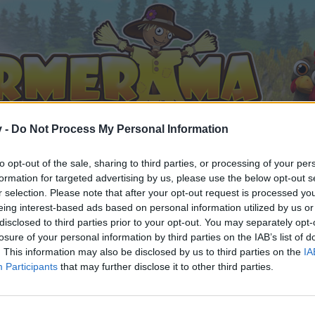
v -
Do Not Process My Personal Information
to opt-out of the sale, sharing to third parties, or processing of your per
formation for targeted advertising by us, please use the below opt-out s
r selection. Please note that after your opt-out request is processed y
eing interest-based ads based on personal information utilized by us or
FAQ
{Event}Herbstfest - Top 3000 2019
disclosed to third parties prior to your opt-out. You may separately opt-
ällt
losure of your personal information by third parties on the IAB’s list of
. This information may also be disclosed by us to third parties on the
IA
Participants
that may further disclose it to other third parties.
n teilnehmen oder eigene Themen starten möchtest, musst D
e registriere Dich neu. Wir freuen uns auf Deinen nächsten 