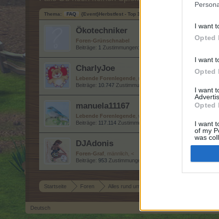
Persona
Thema:
FAQ
{Event}Herbstfest - Top 3000 2019
I want t
Ökotechniker
Opted 
Foren-Grünschnabel
Beiträge:
1
Zustimmungen:
0
Punkte für Erfolge:
10
I want t
CharlyJoe
Opted 
Lebende Forenlegende
, männlich
Beiträge:
10.747
Zustimmungen:
65.070
Punkte für Erfolge:
I want 
Advertis
manuela11167
Opted 
Lebende Forenlegende
, weiblich
Beiträge:
117.114
Zustimmungen:
168.463
Punkte für Erfolge
I want t
of my P
was col
DJAdonis
Opted 
Foren-Graf
, männlich, <
Beiträge:
953
Zustimmungen:
903
Punkte für Erfolge:
1.150
Startseite
Foren
Alles rund um das Spiel
Event-FAQs
Deutsch