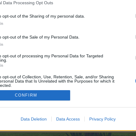
l Data Processing Opt Outs
o opt-out of the Sharing of my personal data.
In
o opt-out of the Sale of my Personal Data.
In
6.000
to opt-out of processing my Personal Data for Targeted
ing.
In
:
6.000
o opt-out of Collection, Use, Retention, Sale, and/or Sharing
ersonal Data that Is Unrelated with the Purposes for which it
lected.
Out
CONFIRM
FAQ
{Event}Herbstfest - Top 3000 2019
Data Deletion
Data Access
Privacy Policy