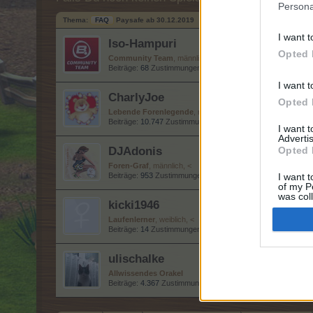
Persona
Thema:
FAQ
Paysafe ab 30.12.2019
I want t
Iso-Hampuri
Opted 
Community Team
, männlich, <
Beiträge:
68
Zustimmungen:
2.085
Punkte für Erfolge:
70
I want t
CharlyJoe
Opted 
Lebende Forenlegende
, männlich
Beiträge:
10.747
Zustimmungen:
65.070
Punkte für Erfolge:
I want 
Advertis
DJAdonis
Opted 
Foren-Graf
, männlich, <
Beiträge:
953
Zustimmungen:
903
Punkte für Erfolge:
1.150
I want t
of my P
was col
kicki1946
Opted 
Laufenlerner
, weiblich, <
Beiträge:
14
Zustimmungen:
4
Punkte für Erfolge:
40
ulischalke
Allwissendes Orakel
Beiträge:
4.367
Zustimmungen:
19.394
Punkte für Erfolge:
4