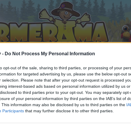
v -
Do Not Process My Personal Information
to opt-out of the sale, sharing to third parties, or processing of your per
formation for targeted advertising by us, please use the below opt-out s
r selection. Please note that after your opt-out request is processed y
eing interest-based ads based on personal information utilized by us or
FAQ
Paysafe ab 30.12.2019
disclosed to third parties prior to your opt-out. You may separately opt-
ällt
losure of your personal information by third parties on the IAB’s list of
. This information may also be disclosed by us to third parties on the
IA
Participants
that may further disclose it to other third parties.
n teilnehmen oder eigene Themen starten möchtest, musst D
e registriere Dich neu. Wir freuen uns auf Deinen nächsten 