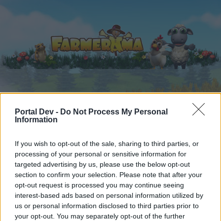
Startseite
Kalender
Foren
Portal Dev -
Do Not Process My Personal
Information
Letzte Beiträge
If you wish to opt-out of the sale, sharing to third parties, or
Foren
...
Weitergeleitet
Suchfunktion für Items
processing of your personal or sensitive information for
Mitglieder, denen der Beitrag #13
targeted advertising by us, please use the below opt-out
section to confirm your selection. Please note that after your
gefällt
opt-out request is processed you may continue seeing
interest-based ads based on personal information utilized by
Liebe(r) Forum-Leser/in,
us or personal information disclosed to third parties prior to
your opt-out. You may separately opt-out of the further