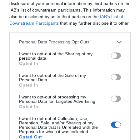
wenn Du in diesem Forum aktiv an den
disclosure of your personal information by third parties on the
Gesprächen teilnehmen oder eigene Themen
IAB’s list of downstream participants. This information may
starten möchtest, musst Du Dich bitte zunächst
also be disclosed by us to third parties on the
IAB’s List of
im Spiel einloggen. Falls Du noch keinen
Downstream Participants
that may further disclose it to other
Spielaccount besitzt, bitte registriere Dich neu.
third parties.
Wir freuen uns auf Deinen nächsten Besuch in
unserem Forum!
„Zum Spiel“
Personal Data Processing Opt Outs
Thema:
Weitergeleitet
Suchfunktion für Items
I want to opt-out of the Sharing of my
personal data.
CharlyJoe
27 Dezember 2020
Opted In
Lebende Forenlegende
, männlich
Beiträge:
10.747
Zustimmungen:
65.070
Punkte für Erfolge:
6.000
I want to opt-out of the Sale of my
Personal Data.
Opted In
Hathor67
19 Januar 2020
Aktiver Autor
, weiblich
I want to opt-out of processing my
Beiträge:
108
Zustimmungen:
95
Punkte für Erfolge:
130
Personal Data for Targeted Advertising.
Opted In
MissKnu
9 Januar 2020
Ausnahmetalent
, weiblich
I want to opt-out of Collection, Use,
Beiträge:
479
Zustimmungen:
206
Punkte für Erfolge:
500
Retention, Sale, and/or Sharing of my
Personal Data that Is Unrelated with the
Purposes for which it was collected.
Purzel4664
30 Dezember 2019
Opted Out