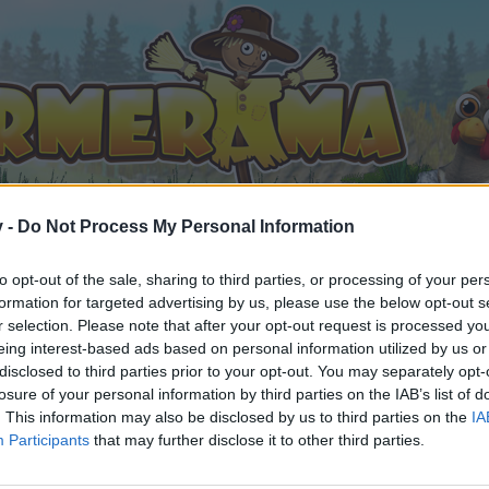
v -
Do Not Process My Personal Information
to opt-out of the sale, sharing to third parties, or processing of your per
formation for targeted advertising by us, please use the below opt-out s
eensammlung
Weitergeleitet
Suchfunktion für Items
r selection. Please note that after your opt-out request is processed y
eing interest-based ads based on personal information utilized by us or
fällt
disclosed to third parties prior to your opt-out. You may separately opt-
losure of your personal information by third parties on the IAB’s list of
. This information may also be disclosed by us to third parties on the
IA
Participants
that may further disclose it to other third parties.
n teilnehmen oder eigene Themen starten möchtest, musst D
e registriere Dich neu. Wir freuen uns auf Deinen nächsten 