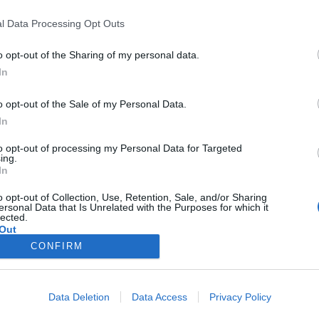
l Data Processing Opt Outs
o opt-out of the Sharing of my personal data.
In
o opt-out of the Sale of my Personal Data.
In
6.000
to opt-out of processing my Personal Data for Targeted
ing.
In
o opt-out of Collection, Use, Retention, Sale, and/or Sharing
ersonal Data that Is Unrelated with the Purposes for which it
lected.
Out
6.000
CONFIRM
Data Deletion
Data Access
Privacy Policy