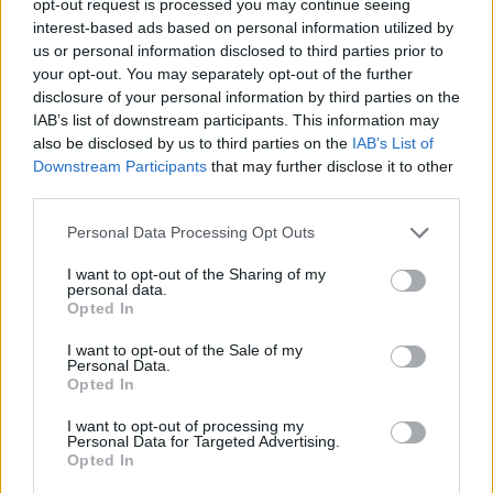
opt-out request is processed you may continue seeing
wenn Du in diesem Forum aktiv an den
interest-based ads based on personal information utilized by
Gesprächen teilnehmen oder eigene Themen
us or personal information disclosed to third parties prior to
starten möchtest, musst Du Dich bitte zunächst
your opt-out. You may separately opt-out of the further
im Spiel einloggen. Falls Du noch keinen
disclosure of your personal information by third parties on the
Spielaccount besitzt, bitte registriere Dich neu.
IAB’s list of downstream participants. This information may
Wir freuen uns auf Deinen nächsten Besuch in
also be disclosed by us to third parties on the
IAB’s List of
unserem Forum!
„Zum Spiel“
Downstream Participants
that may further disclose it to other
Thema:
>>> die Marktgeier starten wieder durch (3) >>>
third parties.
GretchensHof
29 März 2020
Personal Data Processing Opt Outs
Lebende Forenlegende
, weiblich
Beiträge:
10.579
Zustimmungen:
87.668
Punkte für Erfolge:
6.000
I want to opt-out of the Sharing of my
personal data.
Hubertchen
28 März 2020
Opted In
Lebende Forenlegende
Beiträge:
6.312
Zustimmungen:
47.336
Punkte für Erfolge:
6.000
I want to opt-out of the Sale of my
Personal Data.
Opted In
KleineMaus1980
28 März 2020
Kaiser des Forums
, weiblich
I want to opt-out of processing my
Beiträge:
3.727
Zustimmungen:
36.635
Punkte für Erfolge:
4.100
Personal Data for Targeted Advertising.
Opted In
Eisi63
28 März 2020