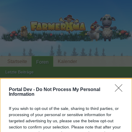
Startseite
Kalender
Foren
Letzte Beiträge
Foren
...
Archiv Rest
>>> die Marktgeier starten wieder durch (3) >>
Portal Dev -
Do Not Process My Personal
Information
Mitglieder, denen der Beitrag #4011
gefällt
If you wish to opt-out of the sale, sharing to third parties, or
processing of your personal or sensitive information for
targeted advertising by us, please use the below opt-out
Liebe(r) Forum-Leser/in,
section to confirm your selection. Please note that after your