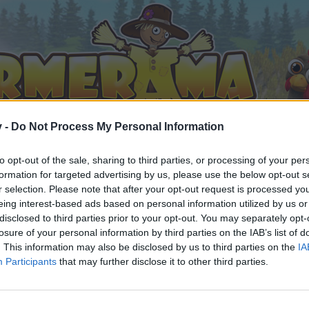
v -
Do Not Process My Personal Information
to opt-out of the sale, sharing to third parties, or processing of your per
formation for targeted advertising by us, please use the below opt-out s
r selection. Please note that after your opt-out request is processed y
eing interest-based ads based on personal information utilized by us or
smilies mal anders...
disclosed to third parties prior to your opt-out. You may separately opt-
gefällt
losure of your personal information by third parties on the IAB’s list of
. This information may also be disclosed by us to third parties on the
IA
Participants
that may further disclose it to other third parties.
n teilnehmen oder eigene Themen starten möchtest, musst D
e registriere Dich neu. Wir freuen uns auf Deinen nächsten 