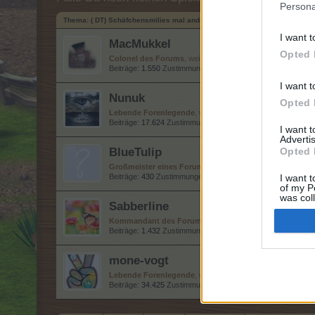
Persona
Thema:
( DT) Schäfchensmilies mal anders...
I want t
MacMukkel
Opted 
Colonel des Forums
, weiblich
Beiträge:
1.550
Zustimmungen:
7.130
Punkte für Erfolge:
1.
I want t
Nunuk
Opted 
Lebende Forenlegende
, weiblich
Beiträge:
17.624
Zustimmungen:
60.551
Punkte für Erfolge:
I want 
Advertis
BlueTulip
Opted 
Großmeister eines Forums
Beiträge:
430
Zustimmungen:
1.779
Punkte für Erfolge:
450
I want t
of my P
was col
Sabberline
Opted 
Kommandant des Forums
Beiträge:
1.432
Zustimmungen:
5.388
Punkte für Erfolge:
1.
mone-vogt
Lebende Forenlegende
, weiblich
Beiträge:
34.425
Zustimmungen:
145.593
Punkte für Erfolge: