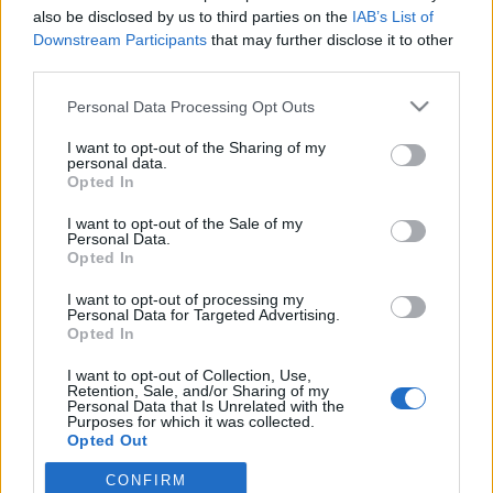
wenn Du in diesem Forum aktiv an den
also be disclosed by us to third parties on the
IAB’s List of
Gesprächen teilnehmen oder eigene Themen
Downstream Participants
that may further disclose it to other
starten möchtest, musst Du Dich bitte zunächst
third parties.
im Spiel einloggen. Falls Du noch keinen
Spielaccount besitzt, bitte registriere Dich neu.
Personal Data Processing Opt Outs
Wir freuen uns auf Deinen nächsten Besuch in
unserem Forum!
„Zum Spiel“
I want to opt-out of the Sharing of my
personal data.
Opted In
Thema:
( DT) Schäfchensmilies mal anders...
OmaIven
6 April 2021
I want to opt-out of the Sale of my
Personal Data.
Forenfreak
, weiblich, <
Beiträge:
3.240
Zustimmungen:
7.107
Punkte für Erfolge:
3.300
Opted In
Pattex68
26 Oktober 2020
I want to opt-out of processing my
Personal Data for Targeted Advertising.
Kaiser des Forums
Opted In
Beiträge:
3.553
Zustimmungen:
27.375
Punkte für Erfolge:
4.100
I want to opt-out of Collection, Use,
96bauerntrampel96
18 Oktober 2020
Retention, Sale, and/or Sharing of my
Personal Data that Is Unrelated with the
Lebende Forenlegende
, weiblich, <
Purposes for which it was collected.
Beiträge:
25.410
Zustimmungen:
116.849
Punkte für Erfolge:
6.000
Opted Out
cooley
17 Oktober 2020
CONFIRM