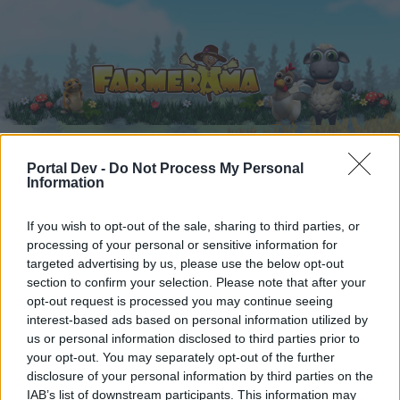
Portal Dev -
Do Not Process My Personal
Information
Startseite
Kalender
Foren
Letzte Beiträge
If you wish to opt-out of the sale, sharing to third parties, or
processing of your personal or sensitive information for
targeted advertising by us, please use the below opt-out
Foren
...
Archiv Rest
( DT) Schäfchensmilies mal anders...
section to confirm your selection. Please note that after your
Mitglieder, denen der Beitrag #252
opt-out request is processed you may continue seeing
gefällt
interest-based ads based on personal information utilized by
us or personal information disclosed to third parties prior to
your opt-out. You may separately opt-out of the further
Liebe(r) Forum-Leser/in,
disclosure of your personal information by third parties on the
IAB’s list of downstream participants. This information may