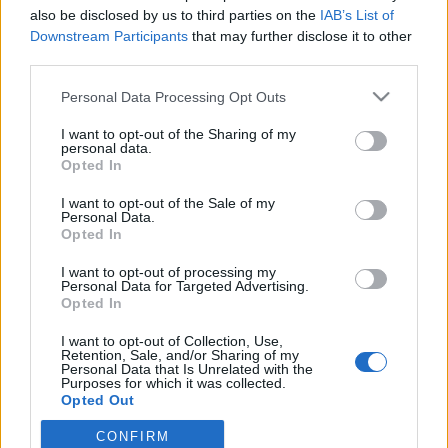
wenn Du in diesem Forum aktiv an den
also be disclosed by us to third parties on the
IAB’s List of
Gesprächen teilnehmen oder eigene Themen
Downstream Participants
that may further disclose it to other
starten möchtest, musst Du Dich bitte zunächst
third parties.
im Spiel einloggen. Falls Du noch keinen
Spielaccount besitzt, bitte registriere Dich neu.
Personal Data Processing Opt Outs
Wir freuen uns auf Deinen nächsten Besuch in
unserem Forum!
„Zum Spiel“
I want to opt-out of the Sharing of my
personal data.
Opted In
Thema:
( DT) Schäfchensmilies mal anders...
Pattex68
26 Oktober 2020
I want to opt-out of the Sale of my
Personal Data.
Kaiser des Forums
Beiträge:
3.553
Zustimmungen:
27.375
Punkte für Erfolge:
4.100
Opted In
96bauerntrampel96
18 Oktober 2020
I want to opt-out of processing my
Personal Data for Targeted Advertising.
Lebende Forenlegende
, weiblich, <
Opted In
Beiträge:
25.410
Zustimmungen:
116.849
Punkte für Erfolge:
6.000
I want to opt-out of Collection, Use,
mone-vogt
18 Oktober 2020
Retention, Sale, and/or Sharing of my
Personal Data that Is Unrelated with the
Lebende Forenlegende
, weiblich
Purposes for which it was collected.
Beiträge:
34.434
Zustimmungen:
145.632
Punkte für Erfolge:
6.000
Opted Out
Horatio-Mac
17 Oktober 2020
CONFIRM