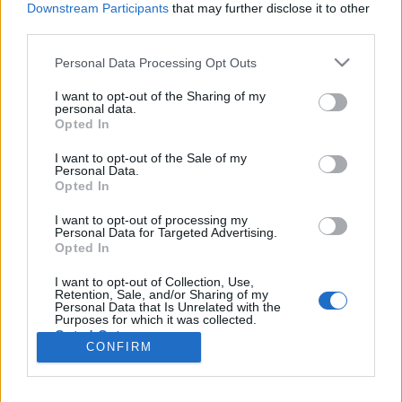
wenn Du in diesem Forum aktiv an den
Downstream Participants
that may further disclose it to other
Gesprächen teilnehmen oder eigene Themen
third parties.
starten möchtest, musst Du Dich bitte zunächst
im Spiel einloggen. Falls Du noch keinen
Personal Data Processing Opt Outs
Spielaccount besitzt, bitte registriere Dich neu.
I want to opt-out of the Sharing of my
Wir freuen uns auf Deinen nächsten Besuch in
personal data.
unserem Forum!
„Zum Spiel“
Opted In
Thema:
Baracke Teddy (Tabellen, Analysen und Smalltalk)
I want to opt-out of the Sale of my
Personal Data.
solaria40up
24 Dezember 2014
Opted In
Foren-Graf
, weiblich, <
Beiträge:
1.118
Zustimmungen:
8.798
Punkte für Erfolge:
1.150
I want to opt-out of processing my
Personal Data for Targeted Advertising.
zechi74
23 Dezember 2014
Opted In
Routinier
Beiträge:
514
Zustimmungen:
2.871
Punkte für Erfolge:
550
I want to opt-out of Collection, Use,
Retention, Sale, and/or Sharing of my
Personal Data that Is Unrelated with the
beate118
23 Dezember 2014
Purposes for which it was collected.
Opted Out
Forenbewohner
CONFIRM
Beiträge:
247
Zustimmungen:
2.879
Punkte für Erfolge:
250
populos
23 Dezember 2014