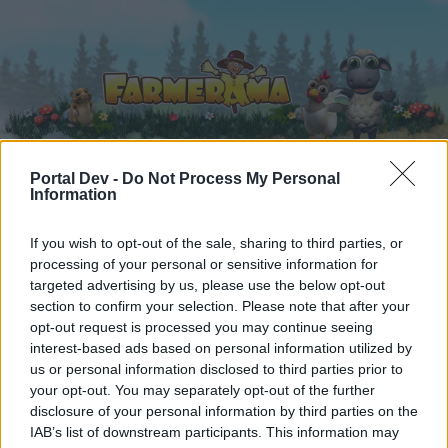
Portal Dev -
Do Not Process My Personal
Information
Startseite
Kalender
Foren
If you wish to opt-out of the sale, sharing to third parties, or
Letzte Beiträge
processing of your personal or sensitive information for
targeted advertising by us, please use the below opt-out
Foren
...
Spiel-FAQs
FAQ
Die Jackpot-Items + dazugehörige Wolke
section to confirm your selection. Please note that after your
Mitglieder, denen der Beitrag #9 gefällt
opt-out request is processed you may continue seeing
interest-based ads based on personal information utilized by
us or personal information disclosed to third parties prior to
Liebe(r) Forum-Leser/in,
your opt-out. You may separately opt-out of the further
disclosure of your personal information by third parties on the
wenn Du in diesem Forum aktiv an den
IAB’s list of downstream participants. This information may
Gesprächen teilnehmen oder eigene Themen