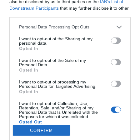
also be disclosed by us to third parties on the
IAB’s List of
starten möchtest, musst Du Dich bitte zunächst
Downstream Participants
that may further disclose it to other
im Spiel einloggen. Falls Du noch keinen
third parties.
Spielaccount besitzt, bitte registriere Dich neu.
Wir freuen uns auf Deinen nächsten Besuch in
Personal Data Processing Opt Outs
unserem Forum!
„Zum Spiel“
I want to opt-out of the Sharing of my
Thema:
FAQ
Die Jackpot-Items + dazugehörige Wolkenreihen
personal data.
Opted In
Wittel
30 April 2021
Junior Experte
, weiblich
I want to opt-out of the Sale of my
Beiträge:
93
Zustimmungen:
42
Punkte für Erfolge:
100
Personal Data.
Opted In
-Sabine66-
28 April 2021
I want to opt-out of processing my
Forenkommissar
Personal Data for Targeted Advertising.
Beiträge:
645
Zustimmungen:
1.368
Punkte für Erfolge:
650
Opted In
eelima
28 April 2021
I want to opt-out of Collection, Use,
Forenaufseher
Retention, Sale, and/or Sharing of my
Beiträge:
1.257
Zustimmungen:
1.854
Punkte für Erfolge:
1.350
Personal Data that Is Unrelated with the
Purposes for which it was collected.
Opted Out
Finikous
28 April 2021
CONFIRM
Fortgeschrittener
, weiblich
Beiträge:
145
Zustimmungen:
300
Punkte für Erfolge:
160