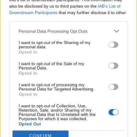
also be disclosed by us to third parties on the
IAB’s List of
-Skorpion1211-
3 Januar 2017
Downstream Participants
that may further disclose it to other
Lebende Forenlegende
, weiblich
third parties.
Beiträge:
15.672
Zustimmungen:
58.990
Punkte für Erfolge:
6.000
Personal Data Processing Opt Outs
Magitta7070
25 August 2016
Lebende Forenlegende
, weiblich
I want to opt-out of the Sharing of my
Beiträge:
141.076
Zustimmungen:
630.165
Punkte für Erfolge:
personal data.
6.000
Opted In
Michi-Bensch
14 August 2016
I want to opt-out of the Sale of my
Kaiser des Forums
Personal Data.
Beiträge:
3.702
Zustimmungen:
31.730
Punkte für Erfolge:
4.100
Opted In
HHer-Deern
9 November 2014
I want to opt-out of processing my
Personal Data for Targeted Advertising.
Lebende Forenlegende
, <
Opted In
Beiträge:
14.340
Zustimmungen:
66.428
Punkte für Erfolge:
6.000
I want to opt-out of Collection, Use,
Shira1002
7 Oktober 2014
Retention, Sale, and/or Sharing of my
Fortgeschrittener
, <
Personal Data that Is Unrelated with the
Beiträge:
149
Zustimmungen:
1.820
Punkte für Erfolge:
160
Purposes for which it was collected.
Opted Out
Celine1507
3 Oktober 2014
CONFIRM
Foren-Grünschnabel