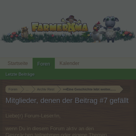
Startseite
Kalender
Foren
Letzte Beiträge
Foren
...
Archiv Rest
>>Eine Geschichte lebt weiter...<<, ehemals 
Mitglieder, denen der Beitrag #7 gefällt
Liebe(r) Forum-Leser/in,
wenn Du in diesem Forum aktiv an den
Gesprächen teilnehmen oder eigene Themen