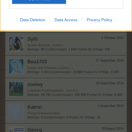
Beiträge:
0
Zustimmungen:
0
Punkte für Erfolge:
10
bauerfreund0976
2 Oktober 2014
Data Deletion
Data Access
Privacy Policy
Laufenlerner
Beiträge:
35
Zustimmungen:
279
Punkte für Erfolge:
40
Sylli
2 Oktober 2014
Junior Experte
, weiblich
Beiträge:
80
Zustimmungen:
1.646
Punkte für Erfolge:
100
Bea1703
27 September 2014
Kaiser des Forums
, weiblich, <
Beiträge:
3.434
Zustimmungen:
19.808
Punkte für Erfolge:
4.100
cooley
19 September 2014
Lebende Forenlegende
, männlich
Beiträge:
66.795
Zustimmungen:
166.508
Punkte für Erfolge:
6.000
Katrin
1 September 2014
Foren-Grünschnabel
Beiträge:
0
Zustimmungen:
0
Punkte für Erfolge:
10
Georg
30 August 2014