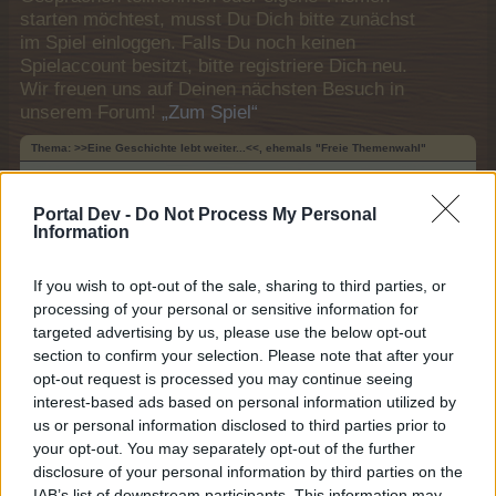
starten möchtest, musst Du Dich bitte zunächst
im Spiel einloggen. Falls Du noch keinen
Spielaccount besitzt, bitte registriere Dich neu.
Wir freuen uns auf Deinen nächsten Besuch in
unserem Forum!
„Zum Spiel“
Thema:
>>Eine Geschichte lebt weiter...<<, ehemals "Freie Themenwahl"
-Honey-Bunny-
4 Oktober 2023
Laufenlerner
Portal Dev -
Do Not Process My Personal
Beiträge:
25
Zustimmungen:
140
Punkte für Erfolge:
40
Information
Lean88
8 April 2023
If you wish to opt-out of the sale, sharing to third parties, or
Nachwuchs-Autor
processing of your personal or sensitive information for
Beiträge:
43
Zustimmungen:
213
Punkte für Erfolge:
70
targeted advertising by us, please use the below opt-out
tinka_92
7 April 2023
section to confirm your selection. Please note that after your
opt-out request is processed you may continue seeing
Foren-Grünschnabel
Beiträge:
0
Zustimmungen:
0
Punkte für Erfolge:
10
interest-based ads based on personal information utilized by
us or personal information disclosed to third parties prior to
KleinBrain
11 Dezember 2022
your opt-out. You may separately opt-out of the further
Lebende Forenlegende
, männlich, 70, <
disclosure of your personal information by third parties on the
Beiträge:
12.053
Zustimmungen:
49.537
Punkte für Erfolge:
6.000
IAB’s list of downstream participants. This information may