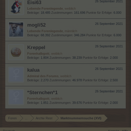
Eisi63
26 September 2021
Lebende Forenlegende
, weiblich
Beiträge:
18.485
Zustimmungen:
161.696
Punkte für Erfolge:
6.000
mogli52
26 September 2021
Lebende Forenlegende
, männlich
Beiträge:
68.392
Zustimmungen:
346.284
Punkte für Erfolge:
6.000
Kreppel
26 September 2021
Forenhalbgott
, weiblich
Beiträge:
1.804
Zustimmungen:
38.239
Punkte für Erfolge:
2.000
kalua
26 September 2021
Admiral des Forums
, weiblich
Beiträge:
2.270
Zustimmungen:
46.978
Punkte für Erfolge:
2.500
*Sternchen*1
26 September 2021
Forenhalbgott
, weiblich
Beiträge:
1.851
Zustimmungen:
39.676
Punkte für Erfolge:
2.000
Foren
...
Archiv Rest
Marktnummernsuche (XVI)