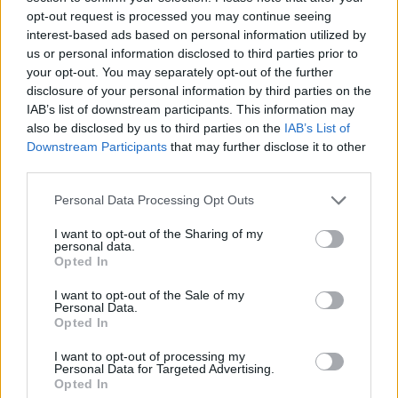
Lebende Forenlegende
, weiblich, <
Beiträge:
8.803
Zustimmungen:
48.108
Punkte für Erfolge:
6.000
opt-out request is processed you may continue seeing
interest-based ads based on personal information utilized by
Mrs.Been
27 September 2021
us or personal information disclosed to third parties prior to
Admiral des Forums
your opt-out. You may separately opt-out of the further
Beiträge:
2.024
Zustimmungen:
41.264
Punkte für Erfolge:
2.500
disclosure of your personal information by third parties on the
IAB’s list of downstream participants. This information may
lotte27.
27 September 2021
also be disclosed by us to third parties on the
IAB’s List of
Forenhalbgott
, weiblich
Downstream Participants
that may further disclose it to other
Beiträge:
1.828
Zustimmungen:
19.333
Punkte für Erfolge:
2.000
third parties.
GabisBiohof
27 September 2021
Personal Data Processing Opt Outs
Kommandant des Forums
, weiblich
Beiträge:
1.464
Zustimmungen:
24.696
Punkte für Erfolge:
1.550
I want to opt-out of the Sharing of my
personal data.
Katerl500
27 September 2021
Opted In
Lebende Forenlegende
, <
Beiträge:
10.345
Zustimmungen:
46.291
Punkte für Erfolge:
6.000
I want to opt-out of the Sale of my
Personal Data.
Opted In
PeterderGroße63
27 September 2021
Freiherr des Forums
, männlich
I want to opt-out of processing my
Beiträge:
807
Zustimmungen:
19.782
Punkte für Erfolge:
850
Personal Data for Targeted Advertising.
Opted In
Quark0815
27 September 2021