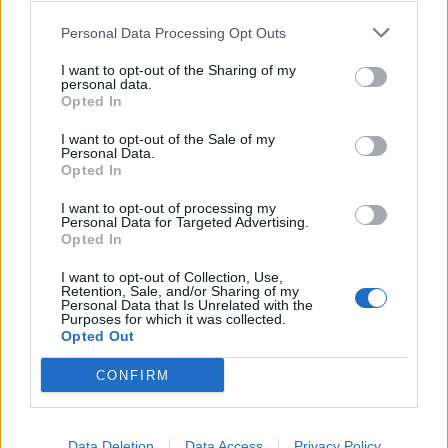
Admiral des Forums
Beiträge:
2.199
Zustimmungen:
37.227
Punkte für Erfolge:
2.500
Personal Data Processing Opt Outs
lotte27.
28 September 2021
I want to opt-out of the Sharing of my
Forenhalbgott
, weiblich
personal data.
Beiträge:
1.825
Zustimmungen:
19.316
Punkte für Erfolge:
2.000
Opted In
GabisBiohof
28 September 2021
I want to opt-out of the Sale of my
Personal Data.
Kommandant des Forums
, weiblich
Opted In
Beiträge:
1.464
Zustimmungen:
24.696
Punkte für Erfolge:
1.550
I want to opt-out of processing my
Pyrus123
28 September 2021
Personal Data for Targeted Advertising.
Freiherr des Forums
, weiblich
Opted In
Beiträge:
791
Zustimmungen:
17.290
Punkte für Erfolge:
850
I want to opt-out of Collection, Use,
LottaMR1
28 September 2021
Retention, Sale, and/or Sharing of my
Personal Data that Is Unrelated with the
Admiral des Forums
Purposes for which it was collected.
Beiträge:
2.487
Zustimmungen:
40.134
Punkte für Erfolge:
2.500
Opted Out
Quark0815
28 September 2021
CONFIRM
Foren-Herzog
Beiträge:
674
Zustimmungen:
11.757
Punkte für Erfolge:
750
wert1965
28 September 2021
Data Deletion
Data Access
Privacy Policy