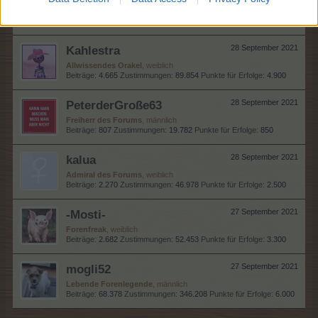
Lebende Forenlegende
, weiblich
Beiträge:
33.789
Zustimmungen:
62.838
Punkte für Erfolge:
6.000
Kahlestra
28 September 2021
Allwissendes Orakel
, weiblich
Beiträge:
4.665
Zustimmungen:
89.854
Punkte für Erfolge:
4.900
PeterderGroße63
28 September 2021
Freiherr des Forums
, männlich
Beiträge:
807
Zustimmungen:
19.782
Punkte für Erfolge:
850
kalua
28 September 2021
Admiral des Forums
, weiblich
Beiträge:
2.270
Zustimmungen:
46.978
Punkte für Erfolge:
2.500
-Mosti-
27 September 2021
Forenfreak
, weiblich
Beiträge:
2.682
Zustimmungen:
52.453
Punkte für Erfolge:
3.300
mogli52
27 September 2021
Lebende Forenlegende
, männlich
Beiträge:
68.378
Zustimmungen:
346.208
Punkte für Erfolge:
6.000