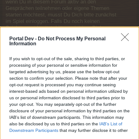
wenn Du in diesem Forum aktiv an den
Gesprächen teilnehmen oder eigene Themen
starten möchtest, musst Du Dich bitte zunächst
im Spiel einloggen. Falls Du noch keinen
Spielaccount besitzt, bitte registriere Dich neu.
Wir freuen uns auf Deinen nächsten Besuch in
Portal Dev -
Do Not Process My Personal
unserem Forum!
„Zum Spiel“
Information
Thema:
Marktnummernsuche (XVI)
If you wish to opt-out of the sale, sharing to third parties, or
_Orchidee49_
28 September 2021
processing of your personal or sensitive information for
Boardveteran
, weiblich
targeted advertising by us, please use the below opt-out
Beiträge:
890
Zustimmungen:
18.495
Punkte für Erfolge:
950
section to confirm your selection. Please note that after your
.Waschbär.
28 September 2021
opt-out request is processed you may continue seeing
interest-based ads based on personal information utilized by
Foren-Graf
Beiträge:
1.029
Zustimmungen:
19.801
Punkte für Erfolge:
1.150
us or personal information disclosed to third parties prior to
your opt-out. You may separately opt-out of the further
Mrs.Been
28 September 2021
disclosure of your personal information by third parties on the
Admiral des Forums
IAB’s list of downstream participants. This information may
Beiträge:
2.024
Zustimmungen:
41.264
Punkte für Erfolge:
2.500
also be disclosed by us to third parties on the
IAB’s List of
Downstream Participants
that may further disclose it to other
Omnivore
28 September 2021
third parties.