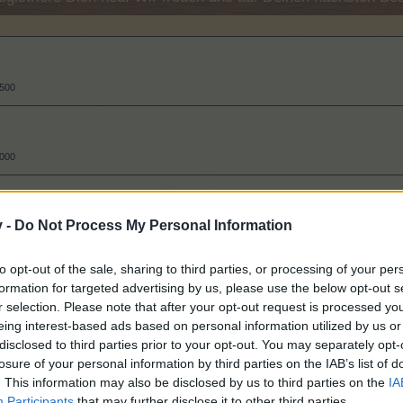
.500
.000
v -
Do Not Process My Personal Information
to opt-out of the sale, sharing to third parties, or processing of your per
formation for targeted advertising by us, please use the below opt-out s
.550
r selection. Please note that after your opt-out request is processed y
eing interest-based ads based on personal information utilized by us or
disclosed to third parties prior to your opt-out. You may separately opt-
losure of your personal information by third parties on the IAB’s list of
.350
. This information may also be disclosed by us to third parties on the
IA
Participants
that may further disclose it to other third parties.