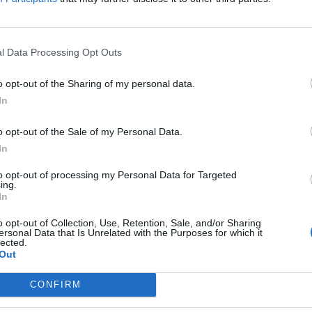
l Data Processing Opt Outs
.900
o opt-out of the Sharing of my personal data.
In
o opt-out of the Sale of my Personal Data.
.000
In
to opt-out of processing my Personal Data for Targeted
ing.
.500
In
o opt-out of Collection, Use, Retention, Sale, and/or Sharing
ersonal Data that Is Unrelated with the Purposes for which it
lected.
Out
CONFIRM