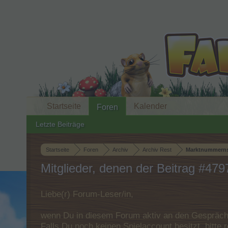
Startseite
Kalender
Foren
Letzte Beiträge
Startseite
Foren
Archiv
Archiv Rest
Marktnummerns
Mitglieder, denen der Beitrag #4797
Liebe(r) Forum-Leser/in,
wenn Du in diesem Forum aktiv an den Gespräche
Falls Du noch keinen Spielaccount besitzt, bitt