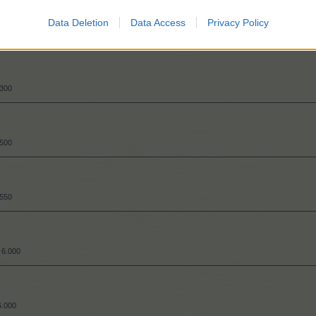
Data Deletion
Data Access
Privacy Policy
.500
.300
.500
.550
6.000
6.000