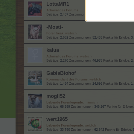
LottaMR1
Admiral des Forums
Beiträge:
2.487
Zustimmungen:
40.134
Punkte für Erfolge:
2
-Mosti-
Forenfreak
, weiblich
Beiträge:
2.682
Zustimmungen:
52.453
Punkte für Erfolge:
3
kalua
Admiral des Forums
, weiblich
Beiträge:
2.270
Zustimmungen:
46.978
Punkte für Erfolge:
2
GabisBiohof
Kommandant des Forums
, weiblich
Beiträge:
1.464
Zustimmungen:
24.696
Punkte für Erfolge:
1
mogli52
Lebende Forenlegende
, männlich
Beiträge:
68.389
Zustimmungen:
346.267
Punkte für Erfolge:
wert1965
Lebende Forenlegende
, weiblich
Beiträge:
33.790
Zustimmungen:
62.842
Punkte für Erfolge: