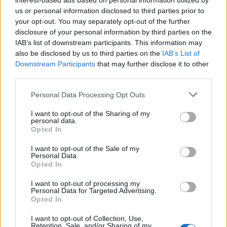
interest-based ads based on personal information utilized by
Admiral des Forums
, weiblich
Beiträge:
2.270
Zustimmungen:
46.978
Punkte für Erfolge:
2.500
us or personal information disclosed to third parties prior to
your opt-out. You may separately opt-out of the further
Eisi63
4 Oktober 2021
disclosure of your personal information by third parties on the
Lebende Forenlegende
, weiblich
IAB’s list of downstream participants. This information may
Beiträge:
18.485
Zustimmungen:
161.696
Punkte für Erfolge:
6.000
also be disclosed by us to third parties on the
IAB’s List of
Downstream Participants
that may further disclose it to other
.Waschbär.
4 Oktober 2021
third parties.
Foren-Graf
Beiträge:
1.029
Zustimmungen:
19.801
Punkte für Erfolge:
1.150
Personal Data Processing Opt Outs
Omnivore
4 Oktober 2021
I want to opt-out of the Sharing of my
Admiral des Forums
personal data.
Beiträge:
2.199
Zustimmungen:
37.227
Punkte für Erfolge:
2.500
Opted In
lieselotte27
4 Oktober 2021
I want to opt-out of the Sale of my
Personal Data.
Fortgeschrittener
Opted In
Beiträge:
141
Zustimmungen:
2.396
Punkte für Erfolge:
160
I want to opt-out of processing my
lotte27.
4 Oktober 2021
Personal Data for Targeted Advertising.
Forenhalbgott
, weiblich
Opted In
Beiträge:
1.828
Zustimmungen:
19.333
Punkte für Erfolge:
2.000
I want to opt-out of Collection, Use,
Mrs.Been
4 Oktober 2021
Retention, Sale, and/or Sharing of my