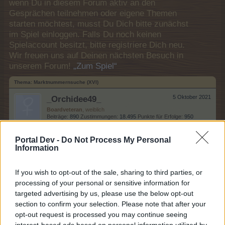
wenn Du in diesem Forum aktiv an den
Gesprächen teilnehmen oder eigene Themen
starten möchtest, musst Du Dich bitte zunächst
im Spiel einloggen. Falls Du noch keinen
Spielaccount besitzt, bitte registriere Dich neu.
Wir freuen uns auf Deinen nächsten Besuch in
unserem Forum!
„Zum Spiel“
Thema:
Marktnummernsuche (XVI)
_Orchidee49_
5 Oktober 2021
Boardveteran
, weiblich
Beiträge:
890
Zustimmungen:
18.495
Punkte für Erfolge:
950
xMostix
4 Oktober 2021
Portal Dev -
Do Not Process My Personal
Information
Admiral des Forums
, männlich
Beiträge:
2.127
Zustimmungen:
39.858
Punkte für Erfolge:
2.500
If you wish to opt-out of the sale, sharing to third parties, or
-Mosti-
4 Oktober 2021
processing of your personal or sensitive information for
Forenfreak
, weiblich
targeted advertising by us, please use the below opt-out
Beiträge:
2.682
Zustimmungen:
52.453
Punkte für Erfolge:
3.300
section to confirm your selection. Please note that after your
kalua
4 Oktober 2021
opt-out request is processed you may continue seeing