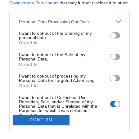
wenn Du in diesem Forum aktiv an den
Downstream Participants
that may further disclose it to other
Gesprächen teilnehmen oder eigene Themen
third parties.
starten möchtest, musst Du Dich bitte zunächst
im Spiel einloggen. Falls Du noch keinen
Personal Data Processing Opt Outs
Spielaccount besitzt, bitte registriere Dich neu.
I want to opt-out of the Sharing of my
Wir freuen uns auf Deinen nächsten Besuch in
personal data.
unserem Forum!
„Zum Spiel“
Opted In
Thema:
Tierische Abenteuer
I want to opt-out of the Sale of my
Personal Data.
mone-vogt
16 November 2021
Opted In
Lebende Forenlegende
, weiblich
Beiträge:
34.430
Zustimmungen:
145.606
Punkte für Erfolge:
6.000
I want to opt-out of processing my
Personal Data for Targeted Advertising.
stitch
8 November 2021
Opted In
Lebende Forenlegende
, weiblich, <
Beiträge:
6.121
Zustimmungen:
26.863
Punkte für Erfolge:
6.000
I want to opt-out of Collection, Use,
Retention, Sale, and/or Sharing of my
Personal Data that Is Unrelated with the
mutterkatze
8 November 2021
Purposes for which it was collected.
Opted Out
Foren-Grünschnabel
, weiblich
CONFIRM
Beiträge:
3
Zustimmungen:
1
Punkte für Erfolge:
10
Breckie
7 November 2021