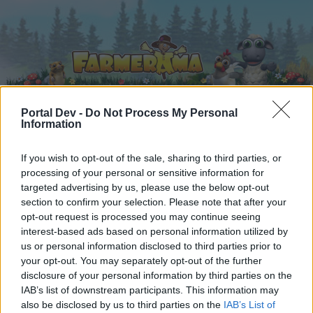
Portal Dev -
Do Not Process My Personal
Information
Startseite
Kalender
Foren
If you wish to opt-out of the sale, sharing to third parties, or
Letzte Beiträge
processing of your personal or sensitive information for
targeted advertising by us, please use the below opt-out
section to confirm your selection. Please note that after your
Foren
...
Speakers Corner
Tierische Abenteuer
opt-out request is processed you may continue seeing
Mitglieder, denen der Beitrag #17
interest-based ads based on personal information utilized by
us or personal information disclosed to third parties prior to
gefällt
your opt-out. You may separately opt-out of the further
disclosure of your personal information by third parties on the
Liebe(r) Forum-Leser/in,
IAB’s list of downstream participants. This information may
also be disclosed by us to third parties on the
IAB’s List of