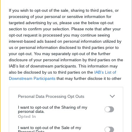
wenn Du in diesem Forum aktiv an den
Gesprächen teilnehmen oder eigene Themen
If you wish to opt-out of the sale, sharing to third parties, or
starten möchtest, musst Du Dich bitte zunächst
processing of your personal or sensitive information for
im Spiel einloggen. Falls Du noch keinen
targeted advertising by us, please use the below opt-out
Spielaccount besitzt, bitte registriere Dich neu.
section to confirm your selection. Please note that after your
Wir freuen uns auf Deinen nächsten Besuch in
opt-out request is processed you may continue seeing
unserem Forum!
„Zum Spiel“
interest-based ads based on personal information utilized by
us or personal information disclosed to third parties prior to
Thema:
(Sammelthema) Nachbarschaftssuche neu IV
your opt-out. You may separately opt-out of the further
corei
17 Februar 2024
disclosure of your personal information by third parties on the
Foren-Grünschnabel
IAB’s list of downstream participants. This information may
Beiträge:
4
Zustimmungen:
0
Punkte für Erfolge:
10
also be disclosed by us to third parties on the
IAB’s List of
Downstream Participants
that may further disclose it to other
Blackmamba48
29 Oktober 2023
third parties.
Foren-Grünschnabel
Beiträge:
2
Zustimmungen:
0
Punkte für Erfolge:
10
Personal Data Processing Opt Outs
Gruhnsbande
9 Juni 2023
I want to opt-out of the Sharing of my
Foren-Grünschnabel
personal data.
Beiträge:
3
Zustimmungen:
1
Punkte für Erfolge:
10
Opted In
julenico297
7 März 2023
I want to opt-out of the Sale of my
Personal Data.