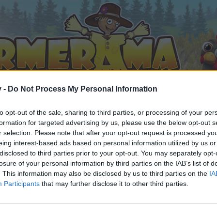
v -
Do Not Process My Personal Information
to opt-out of the sale, sharing to third parties, or processing of your per
formation for targeted advertising by us, please use the below opt-out s
r selection. Please note that after your opt-out request is processed y
eing interest-based ads based on personal information utilized by us or
 ABC 6
disclosed to third parties prior to your opt-out. You may separately opt-
fällt
losure of your personal information by third parties on the IAB’s list of
. This information may also be disclosed by us to third parties on the
IA
Participants
that may further disclose it to other third parties.
n teilnehmen oder eigene Themen starten möchtest, musst D
e registriere Dich neu. Wir freuen uns auf Deinen nächsten 