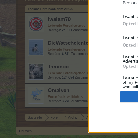
Persona
Thema:
Tiere nach dem ABC 6
I want t
iwalam70
Opted 
Lebende Forenlegende
Beiträge:
24.844
Zustimmungen:
109.274
Punkte für Erfolge:
I want t
DieWatschelente0815
Opted 
Lebende Forenlegende
Beiträge:
6.811
Zustimmungen:
20.749
Punkte für Erfolge:
6.
I want 
Advertis
Tammoo
Opted 
Lebende Forenlegende
, männlich
Beiträge:
124.054
Zustimmungen:
273.511
Punkte für Erfolge
I want t
of my P
was col
OmaIven
Opted 
Forenfreak
, weiblich, <
Beiträge:
3.240
Zustimmungen:
7.107
Punkte für Erfolge:
3.
Startseite
Foren
Archiv
Archiv Rest
Tiere nach dem
Deutsch