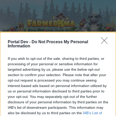
Portal Dev -
Do Not Process My Personal
Information
Startseite
Kalender
Foren
If you wish to opt-out of the sale, sharing to third parties, or
Letzte Beiträge
processing of your personal or sensitive information for
targeted advertising by us, please use the below opt-out
section to confirm your selection. Please note that after your
Foren
...
Feedback & Gespräche zum Schenken und Handeln (G&T)
opt-out request is processed you may continue seeing
Mitglieder, denen der Beitrag #192
interest-based ads based on personal information utilized by
us or personal information disclosed to third parties prior to
gefällt
your opt-out. You may separately opt-out of the further
disclosure of your personal information by third parties on the
Liebe(r) Forum-Leser/in,
IAB’s list of downstream participants. This information may
also be disclosed by us to third parties on the
IAB’s List of