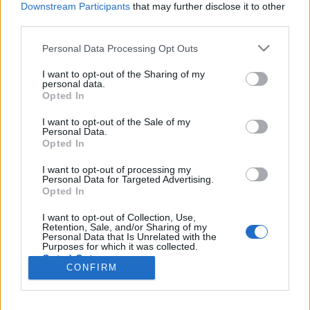
wenn Du in diesem Forum aktiv an den
Downstream Participants
that may further disclose it to other
Gesprächen teilnehmen oder eigene Themen
third parties.
starten möchtest, musst Du Dich bitte zunächst
im Spiel einloggen. Falls Du noch keinen
Personal Data Processing Opt Outs
Spielaccount besitzt, bitte registriere Dich neu.
I want to opt-out of the Sharing of my
Wir freuen uns auf Deinen nächsten Besuch in
personal data.
unserem Forum!
„Zum Spiel“
Opted In
Thema:
Feedback & Gespräche zum Schenken und Handeln (G&T)
I want to opt-out of the Sale of my
Personal Data.
pflaumenmousse
9 April 2022
Opted In
Lebende Forenlegende
Beiträge:
6.186
Zustimmungen:
40.947
Punkte für Erfolge:
6.000
I want to opt-out of processing my
Personal Data for Targeted Advertising.
Goolohexe
9 April 2022
Opted In
Lebende Forenlegende
, weiblich
Beiträge:
6.698
Zustimmungen:
38.555
Punkte für Erfolge:
6.000
I want to opt-out of Collection, Use,
Retention, Sale, and/or Sharing of my
Personal Data that Is Unrelated with the
Mausi1004
9 April 2022
Purposes for which it was collected.
Opted Out
Foren-Graf
, weiblich
CONFIRM
Beiträge:
1.038
Zustimmungen:
3.336
Punkte für Erfolge:
1.150
19sonnenschein70
9 April 2022