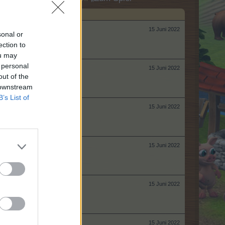
15 Juni 2022
sonal or
ection to
ou may
 personal
15 Juni 2022
out of the
 downstream
B’s List of
15 Juni 2022
15 Juni 2022
15 Juni 2022
15 Juni 2022