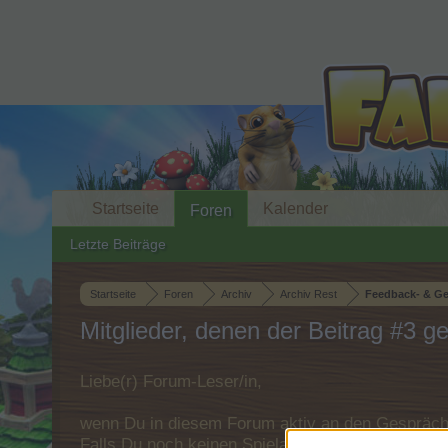
Startseite
Kalender
Foren
Letzte Beiträge
Startseite
Foren
Archiv
Archiv Rest
Feedback- & Ges
Mitglieder, denen der Beitrag #3 gef
Liebe(r) Forum-Leser/in,
wenn Du in diesem Forum aktiv an den Gespräche
Falls Du noch keinen Spielaccount besitzt, bitt