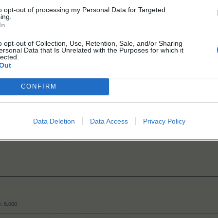
to opt-out of processing my Personal Data for Targeted
ing.
.900
In
o opt-out of Collection, Use, Retention, Sale, and/or Sharing
ersonal Data that Is Unrelated with the Purposes for which it
300
lected.
Out
CONFIRM
Data Deletion
Data Access
Privacy Policy
.000
e:
6.000