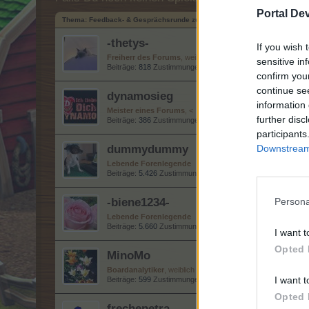
Portal De
Thema:
Feedback- & Gesprächsrunde zum Event "Pizza - Party II"
-thetys-
If you wish 
Freiherr des Forums
, weiblich, <
sensitive in
Beiträge:
818
Zustimmungen:
1.932
Punkte für Erfolge:
850
confirm you
continue se
dynamosieg
information 
Meister eines Forums
, <
further disc
Beiträge:
386
Zustimmungen:
953
Punkte für Erfolge:
400
participants
dummydummy
Downstream 
Lebende Forenlegende
Beiträge:
5.426
Zustimmungen:
39.723
Punkte für Erfolge:
6
-biene1234-
Persona
Lebende Forenlegende
Beiträge:
5.660
Zustimmungen:
21.608
Punkte für Erfolge:
6
I want t
Opted 
MinoMo
Boardanalytiker
, weiblich
I want t
Beiträge:
599
Zustimmungen:
4.554
Punkte für Erfolge:
600
Opted 
frechepetra