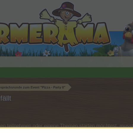
prächsrunde zum Event "Pizza - Party II"
ällt
n teilnehmen oder eigene Themen starten möchtest, musst D
e registriere Dich neu. Wir freuen uns auf Deinen nächsten 