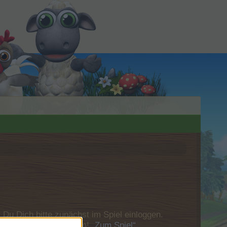
u Dich bitte zunächst im Spiel einloggen.
Besuch in unserem Forum!
„Zum Spiel“