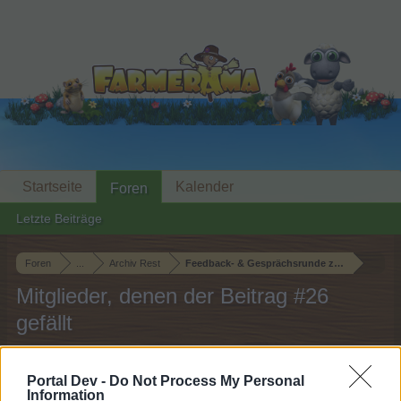
Startseite
Kalender
Foren
Letzte Beiträge
Foren
...
Archiv Rest
Feedback- & Gesprächsrunde zum Event "Pizza
Mitglieder, denen der Beitrag #26
gefällt
Liebe(r) Forum-Leser/in,
Portal Dev -
Do Not Process My Personal
Information