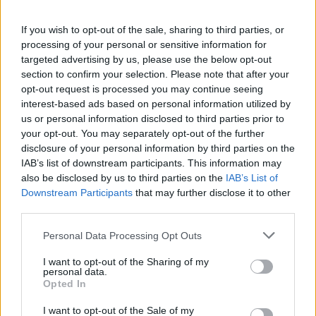
wenn Du in diesem Forum aktiv an den
Gesprächen teilnehmen oder eigene Themen
If you wish to opt-out of the sale, sharing to third parties, or
starten möchtest, musst Du Dich bitte zunächst
processing of your personal or sensitive information for
im Spiel einloggen. Falls Du noch keinen
targeted advertising by us, please use the below opt-out
Spielaccount besitzt, bitte registriere Dich neu.
section to confirm your selection. Please note that after your
Wir freuen uns auf Deinen nächsten Besuch in
opt-out request is processed you may continue seeing
unserem Forum!
„Zum Spiel“
interest-based ads based on personal information utilized by
Thema:
Feedback- & Gesprächsrunde zum Event "Pizza - Party II"
us or personal information disclosed to third parties prior to
your opt-out. You may separately opt-out of the further
popant
16 Juni 2022
disclosure of your personal information by third parties on the
Kaiser des Forums
, weiblich
IAB’s list of downstream participants. This information may
Beiträge:
3.582
Zustimmungen:
23.938
Punkte für Erfolge:
4.100
also be disclosed by us to third parties on the
IAB’s List of
schlomil
15 Juni 2022
Downstream Participants
that may further disclose it to other
third parties.
Lebende Forenlegende
Beiträge:
31.929
Zustimmungen:
166.984
Punkte für Erfolge:
6.000
Personal Data Processing Opt Outs
dummydummy
15 Juni 2022
I want to opt-out of the Sharing of my
Lebende Forenlegende
personal data.
Beiträge:
5.435
Zustimmungen:
39.748
Punkte für Erfolge:
6.000
Opted In
little-nici
15 Juni 2022
I want to opt-out of the Sale of my