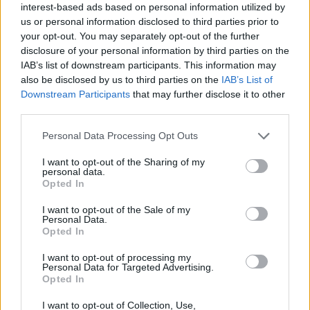
interest-based ads based on personal information utilized by
starten möchtest, musst Du Dich bitte zunächst
us or personal information disclosed to third parties prior to
im Spiel einloggen. Falls Du noch keinen
your opt-out. You may separately opt-out of the further
Spielaccount besitzt, bitte registriere Dich neu.
disclosure of your personal information by third parties on the
Wir freuen uns auf Deinen nächsten Besuch in
IAB’s list of downstream participants. This information may
unserem Forum!
„Zum Spiel“
also be disclosed by us to third parties on the
IAB’s List of
Downstream Participants
that may further disclose it to other
Thema:
Die lustige Kantine (5)
third parties.
FarmerRalf68
30 Oktober 2022
Lebende Forenlegende
, männlich, <
Personal Data Processing Opt Outs
Beiträge:
11.426
Zustimmungen:
48.958
Punkte für Erfolge:
6.000
I want to opt-out of the Sharing of my
mone-vogt
30 Oktober 2022
personal data.
Opted In
Lebende Forenlegende
, weiblich
Beiträge:
34.423
Zustimmungen:
145.587
Punkte für Erfolge:
6.000
I want to opt-out of the Sale of my
Personal Data.
FarmCarl03
30 Oktober 2022
Opted In
Allwissendes Orakel
, männlich, <
Beiträge:
4.340
Zustimmungen:
17.932
Punkte für Erfolge:
4.900
I want to opt-out of processing my
Personal Data for Targeted Advertising.
mama260866
30 Oktober 2022
Opted In
Forenfreak
, weiblich
Beiträge:
2.786
Zustimmungen:
19.343
Punkte für Erfolge:
3.300
I want to opt-out of Collection, Use,