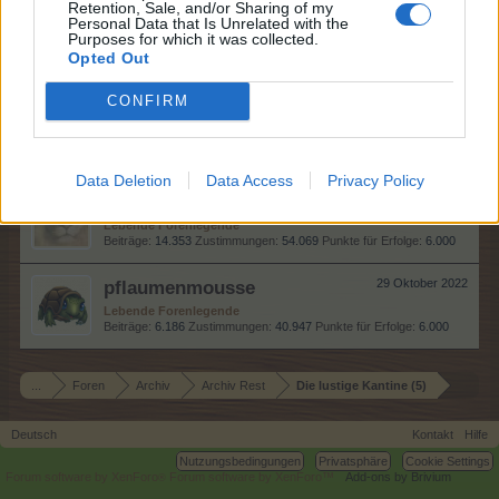
Retention, Sale, and/or Sharing of my
Personal Data that Is Unrelated with the
stitch
30 Oktober 2022
Purposes for which it was collected.
Lebende Forenlegende
, weiblich, <
Opted Out
Beiträge:
6.120
Zustimmungen:
26.863
Punkte für Erfolge:
6.000
CONFIRM
Breckie
29 Oktober 2022
Lebende Forenlegende
Beiträge:
10.619
Zustimmungen:
39.919
Punkte für Erfolge:
6.000
Data Deletion
Data Access
Privacy Policy
tanto01
29 Oktober 2022
Lebende Forenlegende
Beiträge:
14.353
Zustimmungen:
54.069
Punkte für Erfolge:
6.000
pflaumenmousse
29 Oktober 2022
Lebende Forenlegende
Beiträge:
6.186
Zustimmungen:
40.947
Punkte für Erfolge:
6.000
...
Foren
Archiv
Archiv Rest
Die lustige Kantine (5)
Deutsch
Kontakt
Hilfe
Nutzungsbedingungen
Privatsphäre
Cookie Settings
Forum software by XenForo
Forum software by XenForo™
Add-ons by Brivium
®