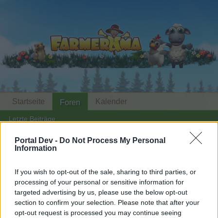
Startseite
Kalender
Foren
Letzte Beiträge
Portal Dev -
Do Not Process My Personal
...
Foren
Archiv
Archiv Rest
Die lustige Kantine (5)
Information
Mitglieder, denen der Beitrag #8 gefällt
If you wish to opt-out of the sale, sharing to third parties, or
processing of your personal or sensitive information for
Liebe(r) Forum-Leser/in,
targeted advertising by us, please use the below opt-out
section to confirm your selection. Please note that after your
wenn Du in diesem Forum aktiv an den
opt-out request is processed you may continue seeing
Gesprächen teilnehmen oder eigene Themen