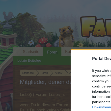
Startseite
Kalender
Foren
Portal De
Letzte Beiträge
If you wish 
Startseite
Foren
Archiv
Archiv Rest
Die lustige Kant
sensitive in
Mitglieder, denen der Beitrag #71 ge
confirm you
continue se
information 
Liebe(r) Forum-Leser/in,
further disc
participants
wenn Du in diesem Forum aktiv an den Gespräche
Downstream 
Falls Du noch keinen Spielaccount besitzt, bitt