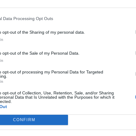
l Data Processing Opt Outs
.000
o opt-out of the Sharing of my personal data.
In
o opt-out of the Sale of my Personal Data.
6.000
In
to opt-out of processing my Personal Data for Targeted
ing.
6.000
In
o opt-out of Collection, Use, Retention, Sale, and/or Sharing
ersonal Data that Is Unrelated with the Purposes for which it
.300
lected.
Out
CONFIRM
6.000