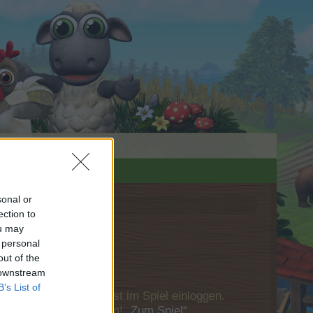
sonal or
ection to
ou may
 personal
out of the
 downstream
B’s List of
u Dich bitte zunächst im Spiel einloggen.
Besuch in unserem Forum!
„Zum Spiel“