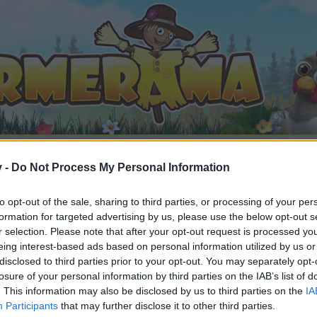
v -
Do Not Process My Personal Information
to opt-out of the sale, sharing to third parties, or processing of your per
ine (5)
formation for targeted advertising by us, please use the below opt-out s
fällt
r selection. Please note that after your opt-out request is processed y
eing interest-based ads based on personal information utilized by us or
disclosed to third parties prior to your opt-out. You may separately opt-
losure of your personal information by third parties on the IAB’s list of
. This information may also be disclosed by us to third parties on the
IA
n teilnehmen oder eigene Themen starten möchtest, musst D
Participants
that may further disclose it to other third parties.
e registriere Dich neu. Wir freuen uns auf Deinen nächsten 