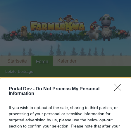
Startseite
Kalender
Foren
Letzte Beiträge
Foren
...
Archiv Rest
die freien Marktgeier/ Marktschreier (2)
Portal Dev -
Do Not Process My Personal
Information
Mitglieder, denen der Beitrag #2475
gefällt
If you wish to opt-out of the sale, sharing to third parties, or
processing of your personal or sensitive information for
targeted advertising by us, please use the below opt-out
Liebe(r) Forum-Leser/in,
section to confirm your selection. Please note that after your