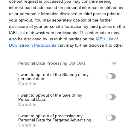
opt-out request is processed you may continue seeing
wenn Du in diesem Forum aktiv an den
interest-based ads based on personal information utilized by
Gesprächen teilnehmen oder eigene Themen
us or personal information disclosed to third parties prior to
starten möchtest, musst Du Dich bitte zunächst
your opt-out. You may separately opt-out of the further
im Spiel einloggen. Falls Du noch keinen
disclosure of your personal information by third parties on the
Spielaccount besitzt, bitte registriere Dich neu.
IAB’s list of downstream participants. This information may
Wir freuen uns auf Deinen nächsten Besuch in
also be disclosed by us to third parties on the
IAB’s List of
unserem Forum!
„Zum Spiel“
Downstream Participants
that may further disclose it to other
Thema:
die freien Marktgeier/ Marktschreier (2)
third parties.
Sommerschein
17 Januar 2015
Personal Data Processing Opt Outs
Kommandant des Forums
, weiblich, <
Beiträge:
1.374
Zustimmungen:
13.846
Punkte für Erfolge:
1.550
I want to opt-out of the Sharing of my
personal data.
Anicar
8 Januar 2015
Opted In
Kaiser des Forums
, weiblich
Beiträge:
3.951
Zustimmungen:
39.614
Punkte für Erfolge:
4.100
I want to opt-out of the Sale of my
Personal Data.
Opted In
Moppwurz
8 Januar 2015
Foren-Graf
, männlich, <
I want to opt-out of processing my
Beiträge:
1.038
Zustimmungen:
10.106
Punkte für Erfolge:
1.150
Personal Data for Targeted Advertising.
Opted In
Less
8 Januar 2015