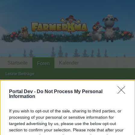
Startseite
Kalender
Foren
Letzte Beiträge
...
Foren
Archiv
Archiv Rest
Die lustige Kantine (5)
Portal Dev -
Do Not Process My Personal
Information
Mitglieder, denen der Beitrag #3315
gefällt
If you wish to opt-out of the sale, sharing to third parties, or
processing of your personal or sensitive information for
targeted advertising by us, please use the below opt-out
Liebe(r) Forum-Leser/in,
section to confirm your selection. Please note that after your