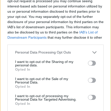
opt-out request is processed you may continue seeing
wenn Du in diesem Forum aktiv an den
interest-based ads based on personal information utilized by
Gesprächen teilnehmen oder eigene Themen
us or personal information disclosed to third parties prior to
starten möchtest, musst Du Dich bitte zunächst
your opt-out. You may separately opt-out of the further
im Spiel einloggen. Falls Du noch keinen
disclosure of your personal information by third parties on the
Spielaccount besitzt, bitte registriere Dich neu.
IAB’s list of downstream participants. This information may
Wir freuen uns auf Deinen nächsten Besuch in
also be disclosed by us to third parties on the
IAB’s List of
unserem Forum!
„Zum Spiel“
Downstream Participants
that may further disclose it to other
Thema:
Die lustige Kantine (5)
third parties.
stitch
31 Januar 2023
Personal Data Processing Opt Outs
Lebende Forenlegende
, weiblich, <
Beiträge:
6.122
Zustimmungen:
26.863
Punkte für Erfolge:
6.000
I want to opt-out of the Sharing of my
personal data.
mone-vogt
31 Januar 2023
Opted In
Lebende Forenlegende
, weiblich
Beiträge:
34.434
Zustimmungen:
145.622
Punkte für Erfolge:
6.000
I want to opt-out of the Sale of my
Personal Data.
Opted In
mama260866
31 Januar 2023
Forenfreak
, weiblich
I want to opt-out of processing my
Beiträge:
2.786
Zustimmungen:
19.343
Punkte für Erfolge:
3.300
Personal Data for Targeted Advertising.
Opted In
pflaumenmousse
31 Januar 2023