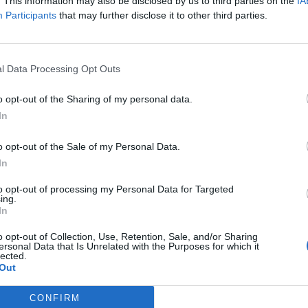
. This information may also be disclosed by us to third parties on the
IA
Participants
that may further disclose it to other third parties.
l Data Processing Opt Outs
o opt-out of the Sharing of my personal data.
In
o opt-out of the Sale of my Personal Data.
In
to opt-out of processing my Personal Data for Targeted
ing.
In
o opt-out of Collection, Use, Retention, Sale, and/or Sharing
ersonal Data that Is Unrelated with the Purposes for which it
lected.
Out
CONFIRM