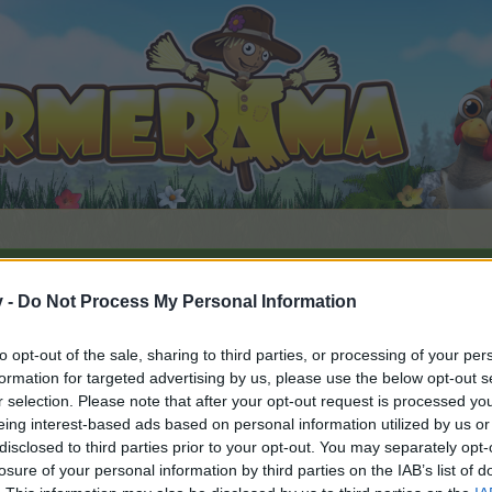
v -
Do Not Process My Personal Information
ach dem Alphabet (2)
to opt-out of the sale, sharing to third parties, or processing of your per
fällt
formation for targeted advertising by us, please use the below opt-out s
r selection. Please note that after your opt-out request is processed y
eing interest-based ads based on personal information utilized by us or
disclosed to third parties prior to your opt-out. You may separately opt-
n teilnehmen oder eigene Themen starten möchtest, musst D
losure of your personal information by third parties on the IAB’s list of
e registriere Dich neu. Wir freuen uns auf Deinen nächsten 