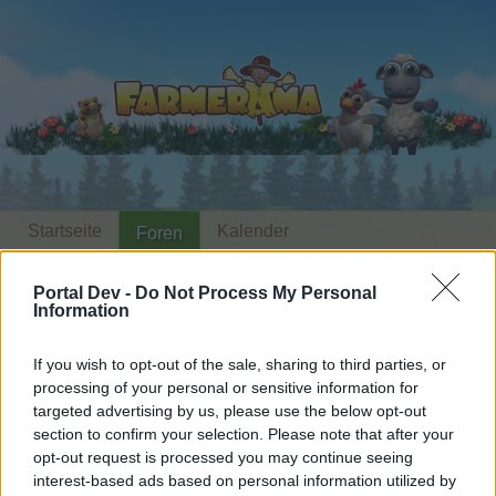
Startseite
Kalender
Foren
Letzte Beiträge
Portal Dev -
Do Not Process My Personal
Information
Foren
...
Archiv Rest
Sprichwörter nach dem Alphabet (2)
Mitglieder, denen der Beitrag #38
If you wish to opt-out of the sale, sharing to third parties, or
processing of your personal or sensitive information for
gefällt
targeted advertising by us, please use the below opt-out
section to confirm your selection. Please note that after your
Liebe(r) Forum-Leser/in,
opt-out request is processed you may continue seeing
interest-based ads based on personal information utilized by