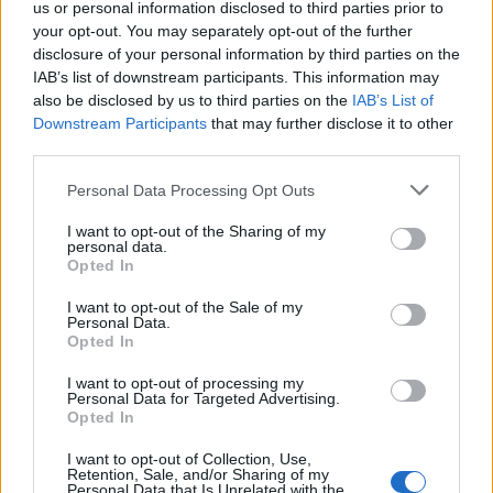
wenn Du in diesem Forum aktiv an den
us or personal information disclosed to third parties prior to
Gesprächen teilnehmen oder eigene Themen
your opt-out. You may separately opt-out of the further
starten möchtest, musst Du Dich bitte zunächst
disclosure of your personal information by third parties on the
im Spiel einloggen. Falls Du noch keinen
IAB’s list of downstream participants. This information may
Spielaccount besitzt, bitte registriere Dich neu.
also be disclosed by us to third parties on the
IAB’s List of
Wir freuen uns auf Deinen nächsten Besuch in
Downstream Participants
that may further disclose it to other
unserem Forum!
„Zum Spiel“
third parties.
Thema:
Sprichwörter nach dem Alphabet (2)
Personal Data Processing Opt Outs
Mary-93
30 Juli 2024
I want to opt-out of the Sharing of my
Laufenlerner
personal data.
Beiträge:
32
Zustimmungen:
186
Punkte für Erfolge:
40
Opted In
FCBayernMünchen01
19 April 2024
I want to opt-out of the Sale of my
Personal Data.
Foren-Grünschnabel
Opted In
Beiträge:
0
Zustimmungen:
0
Punkte für Erfolge:
10
I want to opt-out of processing my
-Honey-Bunny-
11 März 2024
Personal Data for Targeted Advertising.
Laufenlerner
Opted In
Beiträge:
25
Zustimmungen:
140
Punkte für Erfolge:
40
I want to opt-out of Collection, Use,
tinka_92
9 März 2024
Retention, Sale, and/or Sharing of my
Personal Data that Is Unrelated with the